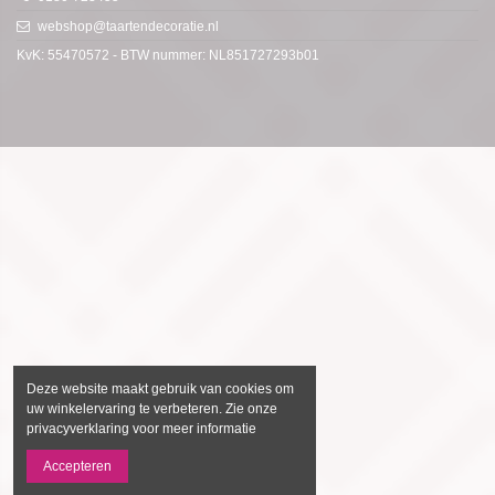
webshop@taartendecoratie.nl
KvK: 55470572 - BTW nummer: NL851727293b01
Deze website maakt gebruik van cookies om
uw winkelervaring te verbeteren. Zie onze
privacyverklaring voor meer informatie
Accepteren