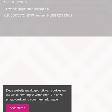
0180-723455
webshop@taartendecoratie.nl
KvK: 55470572 - BTW nummer: NL851727293b01
Deze website maakt gebruik van cookies om
uw winkelervaring te verbeteren. Zie onze
privacyverklaring voor meer informatie
Accepteren