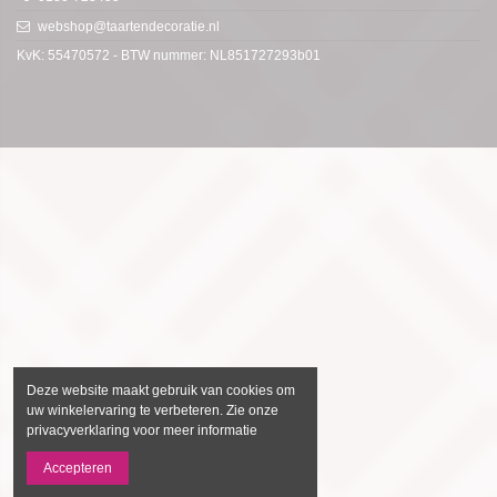
webshop@taartendecoratie.nl
KvK: 55470572 - BTW nummer: NL851727293b01
Deze website maakt gebruik van cookies om
uw winkelervaring te verbeteren. Zie onze
privacyverklaring voor meer informatie
Accepteren