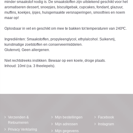
minder smaakstof nodig is. De smaakstoffen zijn uitstekend geschikt voor het
aromatiseren dessert, snoepjes, biscuitgebak, cupcakes, fondant, glazuur,
muffins, koekjes, ijsjes, huisgemaakte versnaperingen, smoothies en noem
maar op!
Oplosbaar in vet en geschikt om mee te bakken tot temperaturen van 240ºC.
Ingrediënten: Smaakstoffen, propyleenglycol, ethylalcohol. Suikervrij,
kunstmatige zoetstoffen en conserveermiddelen.
Glutenvrij. Geen allergenen.
Niet rechtstreeks inslikken. Bewaar op een koele, droge plaats.
Inhoud: 10ml (ca. 3 theelepels).
Verzenden &
Mijn bestellingen
Facebook
Retourneren
Mijn adressen
Instagram
Privacy Verklaring
Mijn gegevens