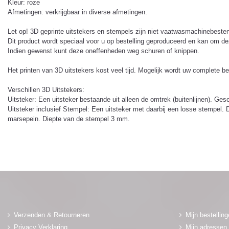
Kleur: roze
Afmetingen: verkrijgbaar in diverse afmetingen.
Let op! 3D geprinte uitstekers en stempels zijn niet vaatwasmachinebeste
Dit product wordt speciaal voor u op bestelling geproduceerd en kan om de
Indien gewenst kunt deze oneffenheden weg schuren of knippen.
Het printen van 3D uitstekers kost veel tijd. Mogelijk wordt uw complete b
Verschillen 3D Uitstekers:
Uitsteker: Een uitsteker bestaande uit alleen de omtrek (buitenlijnen). Ge
Uitsteker inclusief Stempel: Een uitsteker met daarbij een losse stempel.
marsepein. Diepte van de stempel 3 mm.
Verzenden & Retourneren
Mijn bestellin
Privacy Verklaring
Mijn adressen