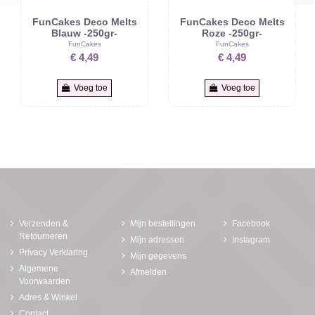
FunCakes Deco Melts
FunCakes Deco Melts
Blauw -250gr-
Roze -250gr-
FunCakes
FunCakes
€ 4,49
€ 4,49
Voeg toe
Voeg toe
Verzenden &
Mijn bestellingen
Facebook
Retourneren
Mijn adressen
Instagram
Privacy Verklaring
Mijn gegevens
Algemene
Afmelden
Voorwaarden
Adres & Winkel
Contact