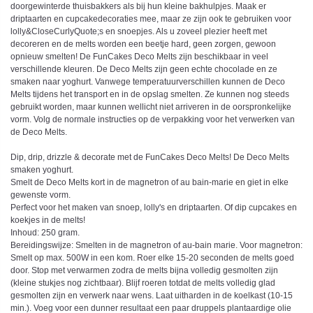
doorgewinterde thuisbakkers als bij hun kleine bakhulpjes. Maak er
driptaarten en cupcakedecoraties mee, maar ze zijn ook te gebruiken voor
lolly&CloseCurlyQuote;s en snoepjes. Als u zoveel plezier heeft met
decoreren en de melts worden een beetje hard, geen zorgen, gewoon
opnieuw smelten! De FunCakes Deco Melts zijn beschikbaar in veel
verschillende kleuren. De Deco Melts zijn geen echte chocolade en ze
smaken naar yoghurt. Vanwege temperatuurverschillen kunnen de Deco
Melts tijdens het transport en in de opslag smelten. Ze kunnen nog steeds
gebruikt worden, maar kunnen wellicht niet arriveren in de oorspronkelijke
vorm. Volg de normale instructies op de verpakking voor het verwerken van
de Deco Melts.
Dip, drip, drizzle & decorate met de FunCakes Deco Melts! De Deco Melts
smaken yoghurt.
Smelt de Deco Melts kort in de magnetron of au bain-marie en giet in elke
gewenste vorm.
Perfect voor het maken van snoep, lolly's en driptaarten. Of dip cupcakes en
koekjes in de melts!
Inhoud: 250 gram.
Bereidingswijze: Smelten in de magnetron of au-bain marie. Voor magnetron:
Smelt op max. 500W in een kom. Roer elke 15-20 seconden de melts goed
door. Stop met verwarmen zodra de melts bijna volledig gesmolten zijn
(kleine stukjes nog zichtbaar). Blijf roeren totdat de melts volledig glad
gesmolten zijn en verwerk naar wens. Laat uitharden in de koelkast (10-15
min.). Voeg voor een dunner resultaat een paar druppels plantaardige olie