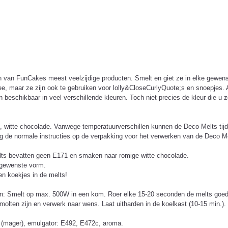
an FunCakes meest veelzijdige producten. Smelt en giet ze in elke gewenste
ee, maar ze zijn ook te gebruiken voor lolly&CloseCurlyQuote;s en snoepjes. 
eschikbaar in veel verschillende kleuren. Toch niet precies de kleur die u z
 witte chocolade. Vanwege temperatuurverschillen kunnen de Deco Melts tijde
olg de normale instructies op de verpakking voor het verwerken van de Deco M
lts bevatten geen E171 en smaken naar romige witte chocolade.
e gewenste vorm.
en koekjes in de melts!
on: Smelt op max. 500W in een kom. Roer elke 15-20 seconden de melts goed 
esmolten zijn en verwerk naar wens. Laat uitharden in de koelkast (10-15 min.)
r (mager), emulgator: E492, E472c, aroma.