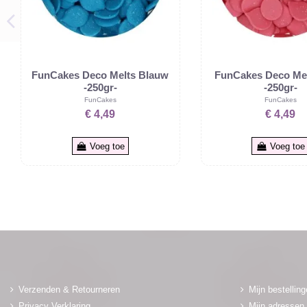
FunCakes Deco Melts Blauw
FunCakes Deco Me
-250gr-
-250gr-
FunCakes
FunCakes
€ 4,49
€ 4,49
Voeg toe
Voeg toe
Verzenden & Retourneren
Mijn bestellin
Privacy Verklaring
Mijn adressen