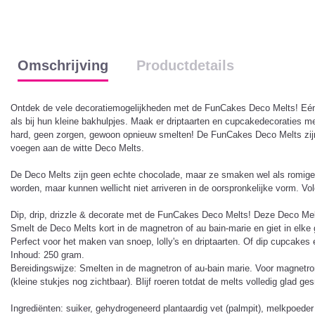
Omschrijving
Productdetails
Ontdek de vele decoratiemogelijkheden met de FunCakes Deco Melts! Eén v
als bij hun kleine bakhulpjes. Maak er driptaarten en cupcakedecoraties m
hard, geen zorgen, gewoon opnieuw smelten! De FunCakes Deco Melts zijn b
voegen aan de witte Deco Melts.
De Deco Melts zijn geen echte chocolade, maar ze smaken wel als romige,
worden, maar kunnen wellicht niet arriveren in de oorspronkelijke vorm. V
Dip, drip, drizzle & decorate met de FunCakes Deco Melts! Deze Deco Me
Smelt de Deco Melts kort in de magnetron of au bain-marie en giet in elk
Perfect voor het maken van snoep, lolly's en driptaarten. Of dip cupcakes 
Inhoud: 250 gram.
Bereidingswijze: Smelten in de magnetron of au-bain marie. Voor magnetr
(kleine stukjes nog zichtbaar). Blijf roeren totdat de melts volledig glad g
Ingrediënten: suiker, gehydrogeneerd plantaardig vet (palmpit), melkpoede