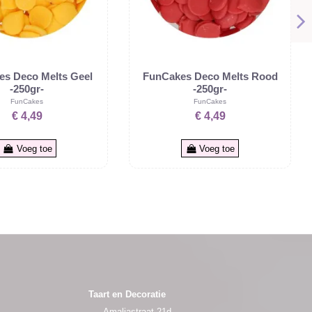
s Deco Melts Geel
FunCakes Deco Melts Rood
-250gr-
-250gr-
FunCakes
FunCakes
€ 4,49
€ 4,49
Voeg toe
Voeg toe
Taart en Decoratie
Amaliastraat 21d