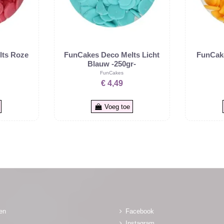
lts Roze
FunCakes Deco Melts Licht
FunCake
Blauw -250gr-
FunCakes
€ 4,49
Voeg toe
gen
Facebook
Instagram