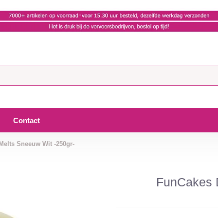
Contact
elts Sneeuw Wit -250gr-
FunCakes D