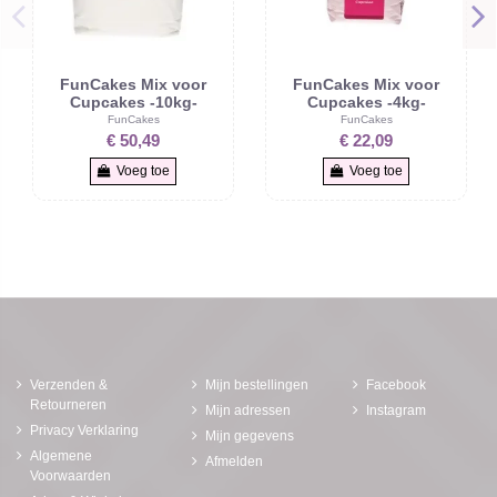
FunCakes Mix voor
FunCakes Mix voor
Cupcakes -10kg-
Cupcakes -4kg-
FunCakes
FunCakes
€ 50,49
€ 22,09
Voeg toe
Voeg toe
Verzenden &
Mijn bestellingen
Facebook
Retourneren
Mijn adressen
Instagram
Privacy Verklaring
Mijn gegevens
Algemene
Afmelden
Voorwaarden