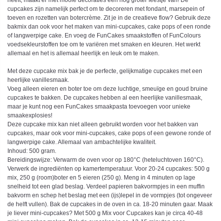
heeft, maakt er met mooie decoraties een nog groter feestje van! De
cupcakes zijn namelijk perfect om te decoreren met fondant, marsepein of
toeven en rozetten van botercrème. Zit je in de creatieve flow? Gebruik deze
bakmix dan ook voor het maken van mini-cupcakes, cake pops of een ronde
of langwerpige cake. En voeg de FunCakes smaakstoffen of FunColours
voedsekleurstoffen toe om te variëren met smaken en kleuren. Het werkt
allemaal en het is allemaal heerlijk en leuk om te maken.
Met deze cupcake mix bak je de perfecte, gelijkmatige cupcakes met een
heerlijke vanillesmaak.
Voeg alleen eieren en boter toe om deze luchtige, smeuïge en goud bruine
cupcakes te bakken. De cupcakes hebben al een heerlijke vanillesmaak,
maar je kunt nog een FunCakes smaakpasta toevoegen voor unieke
smaakexplosies!
Deze cupcake mix kan niet alleen gebruikt worden voor het bakken van
cupcakes, maar ook voor mini-cupcakes, cake pops of een gewone ronde of
langwerpige cake. Allemaal van ambachtelijke kwaliteit.
Inhoud: 500 gram.
Bereidingswijze: Verwarm de oven voor op 180°C (heteluchtoven 160°C).
Verwerk de ingrediënten op kamertemperatuur. Voor 20-24 cupcakes: 500 g
mix, 250 g (room)boter en 5 eieren (250 g). Meng in 4 minuten op lage
snelheid tot een glad beslag. Verdeel papieren bakvormpjes in een muffin
bakvorm en schep het beslag met een (ijs)lepel in de vormpjes (tot ongeveer
de helft vullen). Bak de cupcakes in de oven in ca. 18-20 minuten gaar. Maak
je liever mini-cupcakes? Met 500 g Mix voor Cupcakes kan je circa 40-48