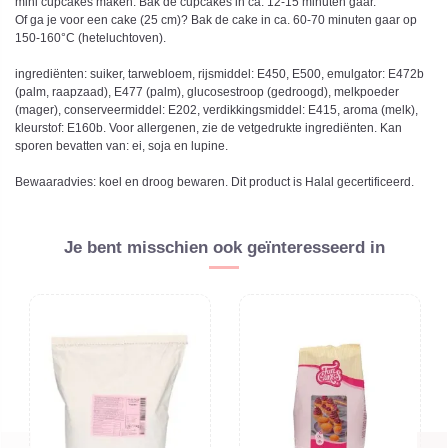
mini cupcakes maken. Bak de cupcakes in ca. 12-15 minuten gaar.
Of ga je voor een cake (25 cm)? Bak de cake in ca. 60-70 minuten gaar op
150-160°C (heteluchtoven).
ingrediënten: suiker, tarwebloem, rijsmiddel: E450, E500, emulgator: E472b
(palm, raapzaad), E477 (palm), glucosestroop (gedroogd), melkpoeder
(mager), conserveermiddel: E202, verdikkingsmiddel: E415, aroma (melk),
kleurstof: E160b. Voor allergenen, zie de vetgedrukte ingrediënten. Kan
sporen bevatten van: ei, soja en lupine.
Bewaaradvies: koel en droog bewaren. Dit product is Halal gecertificeerd.
Je bent misschien ook geïnteresseerd in