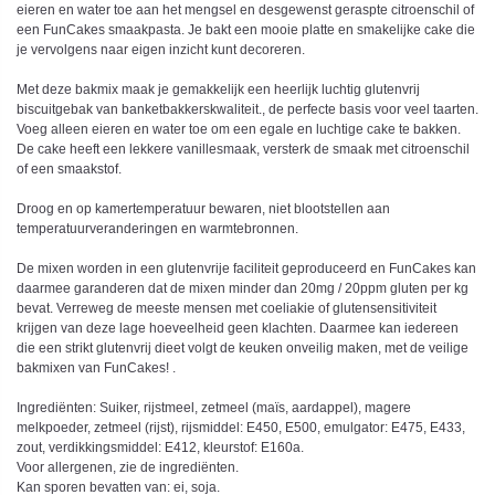
eieren en water toe aan het mengsel en desgewenst geraspte citroenschil of
een FunCakes smaakpasta. Je bakt een mooie platte en smakelijke cake die
je vervolgens naar eigen inzicht kunt decoreren.
Met deze bakmix maak je gemakkelijk een heerlijk luchtig glutenvrij
biscuitgebak van banketbakkerskwaliteit., de perfecte basis voor veel taarten.
Voeg alleen eieren en water toe om een egale en luchtige cake te bakken.
De cake heeft een lekkere vanillesmaak, versterk de smaak met citroenschil
of een smaakstof.
Droog en op kamertemperatuur bewaren, niet blootstellen aan
temperatuurveranderingen en warmtebronnen.
De mixen worden in een glutenvrije faciliteit geproduceerd en FunCakes kan
daarmee garanderen dat de mixen minder dan 20mg / 20ppm gluten per kg
bevat. Verreweg de meeste mensen met coeliakie of glutensensitiviteit
krijgen van deze lage hoeveelheid geen klachten. Daarmee kan iedereen
die een strikt glutenvrij dieet volgt de keuken onveilig maken, met de veilige
bakmixen van FunCakes! .
Ingrediënten: Suiker, rijstmeel, zetmeel (maïs, aardappel), magere
melkpoeder, zetmeel (rijst), rijsmiddel: E450, E500, emulgator: E475, E433,
zout, verdikkingsmiddel: E412, kleurstof: E160a.
Voor allergenen, zie de ingrediënten.
Kan sporen bevatten van: ei, soja.