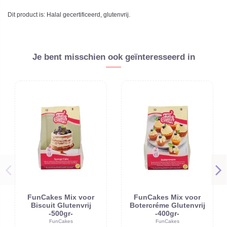
Dit product is: Halal gecertificeerd, glutenvrij.
Je bent misschien ook geïnteresseerd in
FunCakes Mix voor
FunCakes Mix voor
Biscuit Glutenvrij
Botercréme Glutenvrij
-500gr-
-400gr-
FunCakes
FunCakes