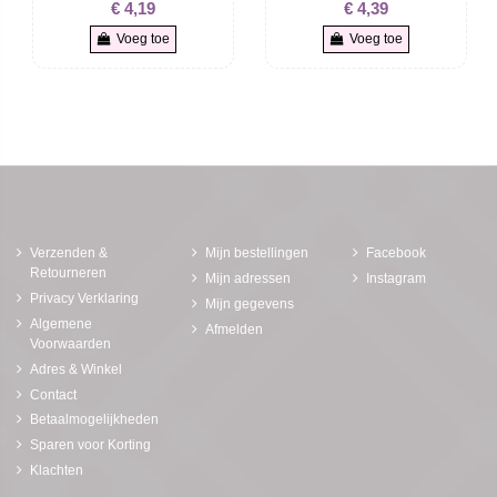
€ 4,19
€ 4,39
Voeg toe
Voeg toe
Verzenden &
Mijn bestellingen
Facebook
Retourneren
Mijn adressen
Instagram
Privacy Verklaring
Mijn gegevens
Algemene
Afmelden
Voorwaarden
Adres & Winkel
Contact
Betaalmogelijkheden
Sparen voor Korting
Klachten