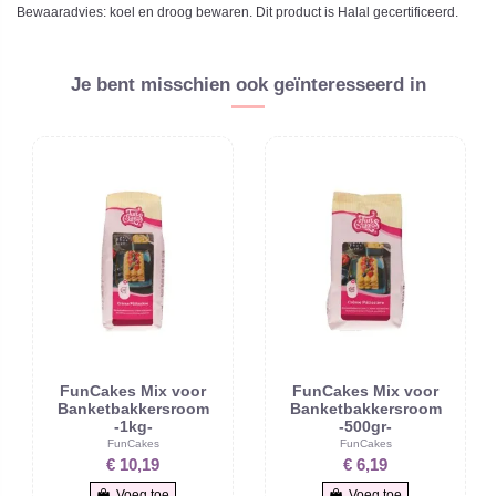
Bewaaradvies: koel en droog bewaren. Dit product is Halal gecertificeerd.
Je bent misschien ook geïnteresseerd in
FunCakes Mix voor
FunCakes Mix voor
Banketbakkersroom
Banketbakkersroom
-1kg-
-500gr-
FunCakes
FunCakes
€ 10,19
€ 6,19
Voeg toe
Voeg toe