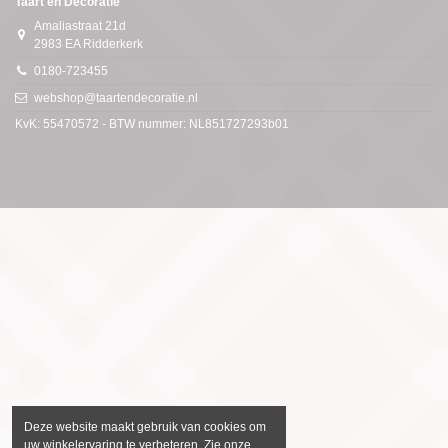
Taart en Decoratie
Amaliastraat 21d
2983 EA Ridderkerk
0180-723455
webshop@taartendecoratie.nl
KvK: 55470572 - BTW nummer: NL851727293b01
Deze website maakt gebruik van cookies om
uw winkelervaring te verbeteren. Zie onze