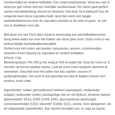
roombroodjes en andere traktaties. Een ongecompliceerde, 'what you see is
what you get' crème met een heerlijke vanillesmaak. De crème gaat perfect
samen met bladerdeeg, biscuit en desserts. Ook leuk, hij is bakvast! Dus de
volgende keer dat je cupcakes bakt, spuit dan eens een laagje
banketbakkersroom over de cupcakes voordat ze de oven in gaan. Je zult
ons er dankbaar voor zijn.
Met deze mix van FunCakes maak je eenvoudig een banketbakkersroom.
Voeg enkel water toe voor het maken van deze gele room. Deze room is van
ambachtelijke banketbakkerskwaliteit.
Perfect voor het vullen van taarten, tompoezen, soezen, roombroodjes,
desserts of een topping op cupcakes en andere traktaties.
Inhoud: 1 kg.
Bereidingswijze: Per 200 g mix voeg je 500 ml water toe. Klop de room ca. 5
minuten op tot een gladde massa. Laat de room even opstijven alvorens te
verwerken. Geschikt voor het vullen van bijv. taarten, soezen of
puddingbroodjes. De room is ook geschikt om mee te bakken in/over een
product, zoals cake.
ingrediënten: suiker, gemodificeerd zetmeel (aardappel), melkpoeder
(mager), weipoeder (melk), plantaardige olie en vet (kokos), dextrose (tarwe),
geleermiddel: E516, E450, E339, E401, glucosestroop (gedroogd),
conserveermiddel: E202, kleurstof: E160b, E101, aroma. Voor allergenen, zie
de vetgedrukte ingrediënten. Kan sporen bevatten van: ei, soja en lupine.