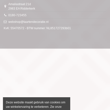
Amaliastraat 21d
2983 EA Ridderkerk
0180-723455
webshop@taartendecoratie.nl
KvK: 55470572 - BTW nummer: NL851727293b01
Deze website maakt gebruik van cookies om
uw winkelervaring te verbeteren. Zie onze