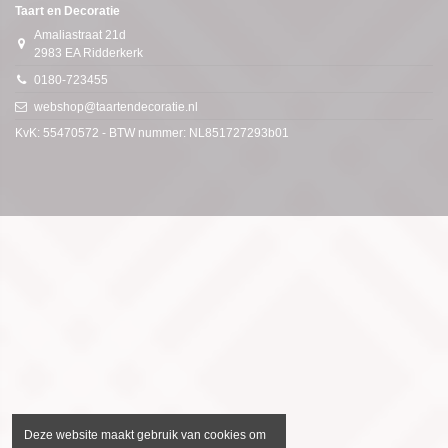
Taart en Decoratie
Amaliastraat 21d
2983 EA Ridderkerk
0180-723455
webshop@taartendecoratie.nl
KvK: 55470572 - BTW nummer: NL851727293b01
Deze website maakt gebruik van cookies om