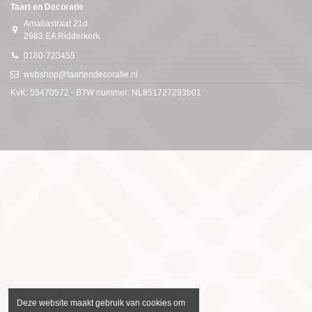
Taart en Decoratie
Amaliastraat 21d
2983 EA Ridderkerk
0180-723455
webshop@taartendecoratie.nl
KvK: 55470572 - BTW nummer: NL851727293b01
Deze website maakt gebruik van cookies om