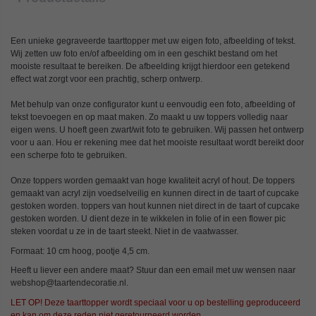
Een unieke gegraveerde taarttopper met uw eigen foto, afbeelding of tekst.
Wij zetten uw foto en/of afbeelding om in een geschikt bestand om het
mooiste resultaat te bereiken. De afbeelding krijgt hierdoor een getekend
effect wat zorgt voor een prachtig, scherp ontwerp.
Met behulp van onze configurator kunt u eenvoudig een foto, afbeelding of
tekst toevoegen en op maat maken. Zo maakt u uw toppers volledig naar
eigen wens. U hoeft geen zwart/wit foto te gebruiken. Wij passen het ontwerp
voor u aan. Hou er rekening mee dat het mooiste resultaat wordt bereikt door
een scherpe foto te gebruiken.
Onze toppers worden gemaakt van hoge kwaliteit acryl of hout. De toppers
gemaakt van acryl zijn voedselveilig en kunnen direct in de taart of cupcake
gestoken worden. toppers van hout kunnen niet direct in de taart of cupcake
gestoken worden. U dient deze in te wikkelen in folie of in een flower pic
steken voordat u ze in de taart steekt. Niet in de vaatwasser.
Formaat: 10 cm hoog, pootje 4,5 cm.
Heeft u liever een andere maat? Stuur dan een email met uw wensen naar
webshop@taartendecoratie.nl.
LET OP! Deze taarttopper wordt speciaal voor u op bestelling geproduceerd
en kan om deze reden niet geretourneerd worden.