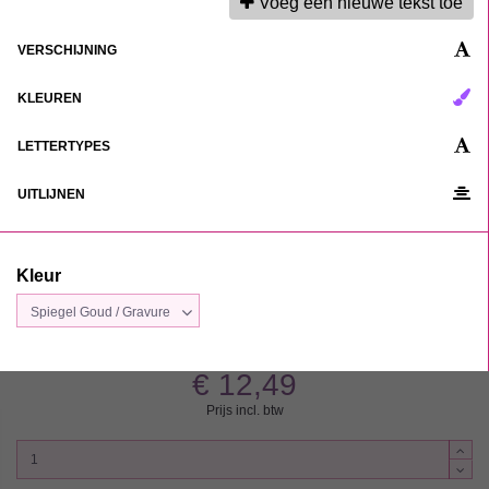
Voeg een nieuwe tekst toe
VERSCHIJNING
KLEUREN
LETTERTYPES
Taarttopper Eigen Ontwerp Gravure:
UITLIJNEN
Frame 1 - 10 cm
Kleur
Kleur
€ 12,49
Prijs incl. btw