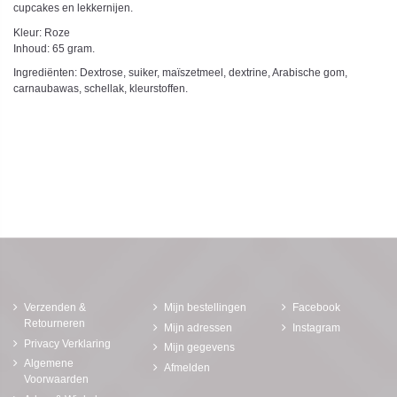
cupcakes en lekkernijen.
Kleur: Roze
Inhoud: 65 gram.
Ingrediënten: Dextrose, suiker, maïszetmeel, dextrine, Arabische gom,
carnaubawas, schellak, kleurstoffen.
Verzenden &
Mijn bestellingen
Facebook
Retourneren
Mijn adressen
Instagram
Privacy Verklaring
Mijn gegevens
Algemene
Afmelden
Voorwaarden