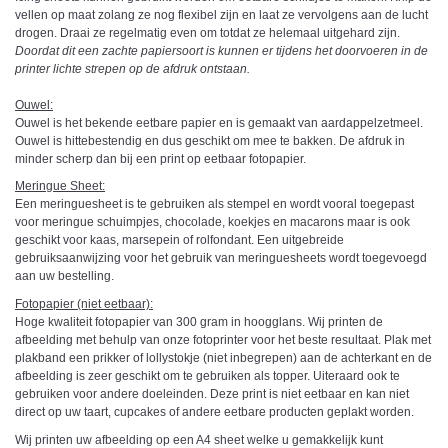
vellen op maat zolang ze nog flexibel zijn en laat ze vervolgens aan de lucht
drogen. Draai ze regelmatig even om totdat ze helemaal uitgehard zijn.
Doordat dit een zachte papiersoort is kunnen er tijdens het doorvoeren in de
printer lichte strepen op de afdruk ontstaan.
Ouwel:
Ouwel is het bekende eetbare papier en is gemaakt van aardappelzetmeel.
Ouwel is hittebestendig en dus geschikt om mee te bakken. De afdruk in
minder scherp dan bij een print op eetbaar fotopapier.
Meringue Sheet:
Een meringuesheet is te gebruiken als stempel en wordt vooral toegepast
voor meringue schuimpjes, chocolade, koekjes en macarons maar is ook
geschikt voor kaas, marsepein of rolfondant. Een uitgebreide
gebruiksaanwijzing voor het gebruik van meringuesheets wordt toegevoegd
aan uw bestelling.
Fotopapier (niet eetbaar):
Hoge kwaliteit fotopapier van 300 gram in hoogglans. Wij printen de
afbeelding met behulp van onze fotoprinter voor het beste resultaat. Plak met
plakband een prikker of lollystokje (niet inbegrepen) aan de achterkant en de
afbeelding is zeer geschikt om te gebruiken als topper. Uiteraard ook te
gebruiken voor andere doeleinden. Deze print is niet eetbaar en kan niet
direct op uw taart, cupcakes of andere eetbare producten geplakt worden.
Wij printen uw afbeelding op een A4 sheet welke u gemakkelijk kunt