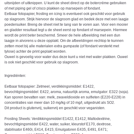
uitsnijden of uitknippen. U kunt de sheet direct op de botercréme gebruiken
of met piping gel of crisco plakken op marsepein of fondant.
Eetbaar fotopapier, frosting en icing is eventueel ook geschikt voor gebruik
op slagroom. Strijk hiervoor de slagroom glad en bedek deze met een laagje
poedersuiker. Breng de sheet niet te lang van te voren aan. Voor een mooier
en gladder resultaat legt u de sheet eerst op fondant of marsepein. Hiermee
wordt de print beter beschermd. Smeer de hele afbeelding met een dun
laagje in alvorens u deze opplakt. Om de afbeeldingen rechtop te kunnen
zetten moet bij alle materialen extra gumpaste (of fondant versterkt met
tylose) achter de print geplakt worden.
Ouwel is gevoelig voor water dus deze kunt u niet met water plakken. Ouwel
is ook niet geschikt voor gebruik op slagroom.
Ingrediënten:
Eetbaar fotopapier: Zetmeel, verdikkingsmiddel: E1422,
bevochtigingsmiddel: E422, aroma, natuurlijk aroma, emulgator: E322 (soja).
Kan sporen bevatten van: melk, zwaveldioxide en sulfieten (E220-E228) in
concentraties van meer dan 10 mg/kg of 10 mg/l, uitgedrukt als SO2.
Dit product is glutenvrij, suikervrij en geschikt voor veganisten.
Frosting Sheets: Verdikkingsmiddel E1422, E1412; Maltodextrine,
bevochtigingsmiddel E422, water, suiker, kleurstof E170, dextrose,
stabilisator E460i, E414, E415; Emulgatoren E435, E491, E471;