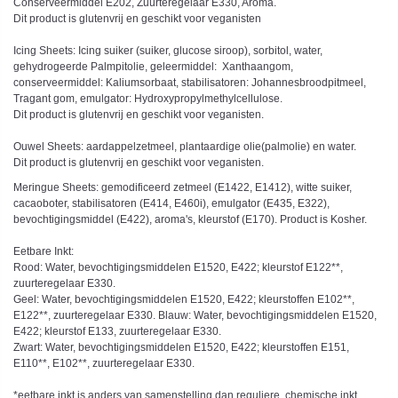
Conserveermiddel E202, Zuurteregelaar E330, Aroma.
Dit product is glutenvrij en geschikt voor veganisten
Icing Sheets: Icing suiker (suiker, glucose siroop), sorbitol, water,
gehydrogeerde Palmpitolie, geleermiddel: Xanthaangom,
conserveermiddel: Kaliumsorbaat, stabilisatoren: Johannesbroodpitmeel,
Tragant gom, emulgator: Hydroxypropylmethylcellulose.
Dit product is glutenvrij en geschikt voor veganisten.
Ouwel Sheets: aardappelzetmeel, plantaardige olie(palmolie) en water.
Dit product is glutenvrij en geschikt voor veganisten.
Meringue Sheets: gemodificeerd zetmeel (E1422, E1412), witte suiker,
cacaoboter, stabilisatoren (E414, E460i), emulgator (E435, E322),
bevochtigingsmiddel (E422), aroma's, kleurstof (E170). Product is Kosher.
Eetbare Inkt:
Rood: Water, bevochtigingsmiddelen E1520, E422; kleurstof E122**,
zuurteregelaar E330.
Geel: Water, bevochtigingsmiddelen E1520, E422; kleurstoffen E102**,
E122**, zuurteregelaar E330. Blauw: Water, bevochtigingsmiddelen E1520,
E422; kleurstof E133, zuurteregelaar E330.
Zwart: Water, bevochtigingsmiddelen E1520, E422; kleurstoffen E151,
E110**, E102**, zuurteregelaar E330.
*eetbare inkt is anders van samenstelling dan reguliere, chemische inkt.