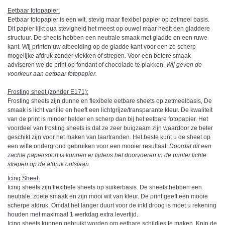
Eetbaar fotopapier:
Eetbaar fotopapier is een wit, stevig maar flexibel papier op zetmeel basis.
Dit papier lijkt qua stevigheid het meest op ouwel maar heeft een gladdere
structuur. De sheets hebben een neutrale smaak met gladde en een ruwe
kant. Wij printen uw afbeelding op de gladde kant voor een zo scherp
mogelijke afdruk zonder vlekken of strepen. Voor een betere smaak
adviseren we de print op fondant of chocolade te plakken.
Wij geven de
voorkeur aan eetbaar fotopapier.
Frosting sheet (zonder E171):
Frosting sheets zijn dunne en flexibele eetbare sheets op zetmeelbasis, De
smaak is licht vanille en heeft een lichtgrijze/transparante kleur. De kwaliteit
van de print is minder helder en scherp dan bij het eetbare fotopapier. Het
voordeel van frosting sheets is dat ze zeer buigzaam zijn waardoor ze beter
geschikt zijn voor het maken van taartranden. Het beste kunt u de sheet op
een witte ondergrond gebruiken voor een mooier resultaat.
Doordat dit een
zachte papiersoort is kunnen er tijdens het doorvoeren in de printer lichte
strepen op de afdruk ontstaan.
Icing Sheet
:
Icing sheets zijn flexibele sheets op suikerbasis. De sheets hebben een
neutrale, zoete smaak en zijn mooi wit van kleur. De print geeft een mooie
scherpe afdruk. Omdat het langer duurt voor de inkt droog is moet u rekening
houden met maximaal 1 werkdag extra levertijd.
Icing sheets kunnen gebruikt worden om eetbare schildjes te maken. Knip de