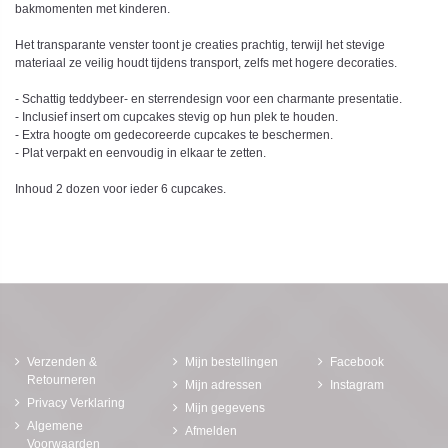
bakmomenten met kinderen.
Het transparante venster toont je creaties prachtig, terwijl het stevige
materiaal ze veilig houdt tijdens transport, zelfs met hogere decoraties.
- Schattig teddybeer- en sterrendesign voor een charmante presentatie.
- Inclusief insert om cupcakes stevig op hun plek te houden.
- Extra hoogte om gedecoreerde cupcakes te beschermen.
- Plat verpakt en eenvoudig in elkaar te zetten.
Inhoud 2 dozen voor ieder 6 cupcakes.
Verzenden &
Mijn bestellingen
Facebook
Retourneren
Mijn adressen
Instagram
Privacy Verklaring
Mijn gegevens
Algemene
Afmelden
Voorwaarden