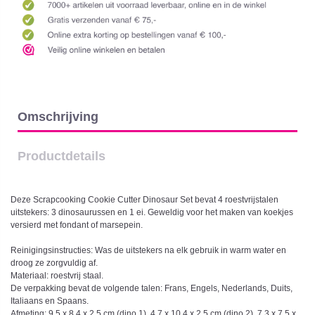
Omschrijving
Productdetails
Deze Scrapcooking Cookie Cutter Dinosaur Set bevat 4 roestvrijstalen
uitstekers: 3 dinosaurussen en 1 ei. Geweldig voor het maken van koekjes
versierd met fondant of marsepein.
Reinigingsinstructies: Was de uitstekers na elk gebruik in warm water en
droog ze zorgvuldig af.
Materiaal: roestvrij staal.
De verpakking bevat de volgende talen: Frans, Engels, Nederlands, Duits,
Italiaans en Spaans.
Afmeting: 9.5 x 8.4 x 2.5 cm (dino 1), 4.7 x 10.4 x 2.5 cm (dino 2), 7.3 x 7.5 x