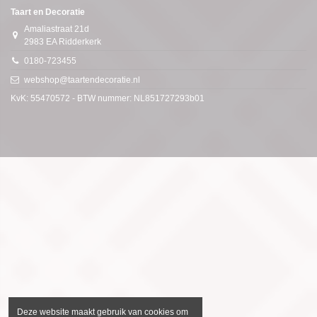
Taart en Decoratie
Amaliastraat 21d
2983 EA Ridderkerk
0180-723455
webshop@taartendecoratie.nl
KvK: 55470572 - BTW nummer: NL851727293b01
Deze website maakt gebruik van cookies om