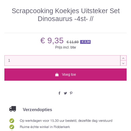
Scrapcooking Koekjes Uitsteker Set
Dinosaurus -4st- //
€ 9,35
€ 11,69
-€ 2,34
Prijs incl. btw
Voeg toe
Verzendopties