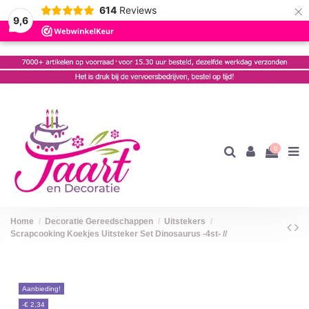
×
614
Reviews
9,6
0
Home
Decoratie Gereedschappen
Uitstekers
Scrapcooking Koekjes Uitsteker Set Dinosaurus -4st- //
Aanbieding!
-€ 2,34