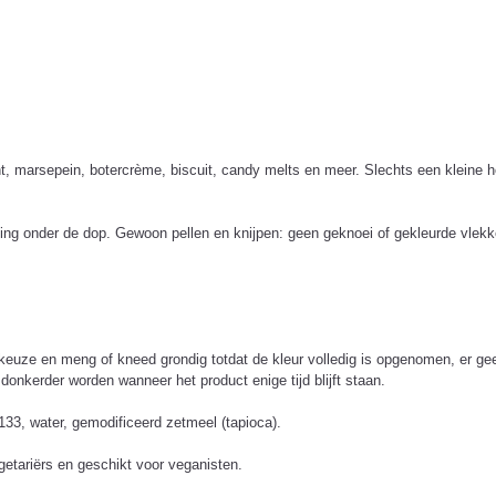
, marsepein, botercrème, biscuit, candy melts en meer. Slechts een kleine h
ling onder de dop. Gewoon pellen en knijpen: geen geknoei of gekleurde vlekk
euze en meng of kneed grondig totdat de kleur volledig is opgenomen, er geen
 donkerder worden wanneer het product enige tijd blijft staan.
133, water, gemodificeerd zetmeel (tapioca).
egetariërs en geschikt voor veganisten.