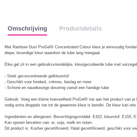
Omschrijving
Productdetails
Met Rainbow Dust ProGel® Concentrated Colour kleur je eenvoudig fondant
diepe, levendige kleur waardoor de tube lang meegaat.
Elke gel zit in een gebruiksvriendelijke, kleurgecodeerde tube met verzege
- Sterk geconcentreerde gelkleurstof
- Geschikt voor fondant, crèmes, beslag en meer
- Schone en nauwkeurige dosering vanuit een handige tube
Gebruik: Voeg een kleine hoeveelheid ProGel® toe aan het product van je k
nodig extra druppels toe tot de gewenste kleur is bereikt. De kleur kan iets
Ingrediënten en allergenen: Bevochtigingsmiddel: E422, kleurstof: E155, E
Kan sporen bevatten van: ei, soja, melk en noten.
Dit product is: Kosher gecertificeerd, Halal gecertificeerd, geschikt voor v