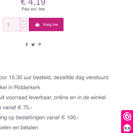
€ 4,19
Prijs incl. btw
Voeg toe
9,6