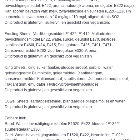
Eetbaar fotopapier: Zetmeel, verdikkingsmiddel: E1422,
bevochtigingsmiddel: E422, aroma, natuurlijk aroma, emulgator: E322 (soja).
Kan sporen bevatten van: melk, zwaveldioxide en sulfieten (E220-E228) in
concentraties van meer dan 10 mg/kg of 10 mg/l, uitgedrukt als SO2.
Dit product is glutenvrij, suikervrij en geschikt voor veganisten.
Frosting Sheets: Verdikkingsmiddel E1422, E1412; Maltodextrine,
bevochtigingsmiddel E422, water, suiker, kleurstof E170, dextrose,
stabilisator E460i, E414, E415; Emulgatoren E435, E491, E471;
Conserveermiddel E202, Zuurteregelaar E330, Aroma.
Dit product is glutenvrij en geschikt voor veganisten
Icing Sheets: Icing suiker (suiker, glucose siroop), sorbitol, water,
gehydrogeerde Palmpitolie, geleermiddel: Xanthaangom,
conserveermiddel: Kaliumsorbaat, stabilisatoren: Johannesbroodpitmeel,
Tragant gom, emulgator: Hydroxypropylmethylcellulose.
Dit product is glutenvrij en geschikt voor veganisten.
Ouwel Sheets: aardappelzetmeel, plantaardige olie(palmolie) en water.
Dit product is glutenvrij en geschikt voor veganisten.
Eetbare Inkt:
Rood: Water, bevochtigingsmiddelen E1520, E422; kleurstof E122**,
zuurteregelaar E330.
Geel: Water, bevochtigingsmiddelen E1520, E422; kleurstoffen E102**,