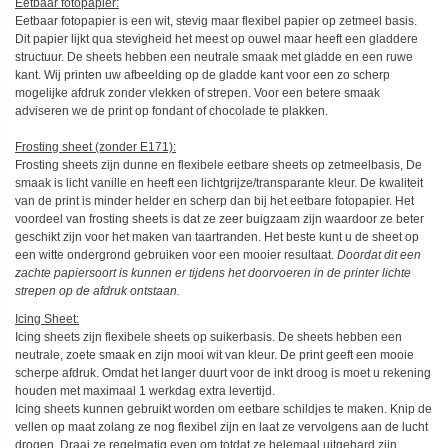
Eetbaar fotopapier:
Eetbaar fotopapier is een wit, stevig maar flexibel papier op zetmeel basis.
Dit papier lijkt qua stevigheid het meest op ouwel maar heeft een gladdere
structuur. De sheets hebben een neutrale smaak met gladde en een ruwe
kant. Wij printen uw afbeelding op de gladde kant voor een zo scherp
mogelijke afdruk zonder vlekken of strepen. Voor een betere smaak
adviseren we de print op fondant of chocolade te plakken.
Frosting sheet (zonder E171):
Frosting sheets zijn dunne en flexibele eetbare sheets op zetmeelbasis, De
smaak is licht vanille en heeft een lichtgrijze/transparante kleur. De kwaliteit
van de print is minder helder en scherp dan bij het eetbare fotopapier. Het
voordeel van frosting sheets is dat ze zeer buigzaam zijn waardoor ze beter
geschikt zijn voor het maken van taartranden. Het beste kunt u de sheet op
een witte ondergrond gebruiken voor een mooier resultaat.
Doordat dit een
zachte papiersoort is kunnen er tijdens het doorvoeren in de printer lichte
strepen op de afdruk ontstaan.
Icing Sheet
:
Icing sheets zijn flexibele sheets op suikerbasis. De sheets hebben een
neutrale, zoete smaak en zijn mooi wit van kleur. De print geeft een mooie
scherpe afdruk. Omdat het langer duurt voor de inkt droog is moet u rekening
houden met maximaal 1 werkdag extra levertijd.
Icing sheets kunnen gebruikt worden om eetbare schildjes te maken. Knip de
vellen op maat zolang ze nog flexibel zijn en laat ze vervolgens aan de lucht
drogen. Draai ze regelmatig even om totdat ze helemaal uitgehard zijn.