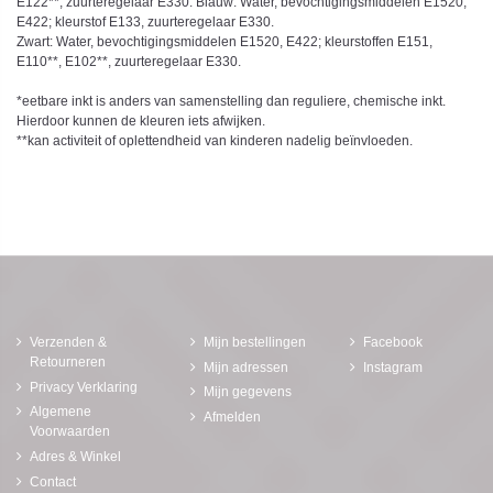
E122**, zuurteregelaar E330. Blauw: Water, bevochtigingsmiddelen E1520,
E422; kleurstof E133, zuurteregelaar E330.
Zwart: Water, bevochtigingsmiddelen E1520, E422; kleurstoffen E151,
E110**, E102**, zuurteregelaar E330.
*eetbare inkt is anders van samenstelling dan reguliere, chemische inkt.
Hierdoor kunnen de kleuren iets afwijken.
**kan activiteit of oplettendheid van kinderen nadelig beïnvloeden.
Verzenden &
Mijn bestellingen
Facebook
Retourneren
Mijn adressen
Instagram
Privacy Verklaring
Mijn gegevens
Algemene
Afmelden
Voorwaarden
Adres & Winkel
Contact