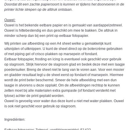
Doordat dit een zachte papiersoort is kunnen er tijdens het doorvoeren in de
printer lichte strepen op de afdruk ontstaan.
Ouwel:
Ouwel is het bekende eetbare papier en is gemaakt van aardappelzetmeel.
Ouwel is hittebestendig en dus geschikt om mee te bakken. De afdruk in
minder scherp dan bij een print op eetbaar fotopapier.
Wij printen uw afbeelding op een A4 sheet welke u gemakkelijk kunt
uitsnijden of uitknippen. U kunt de sheet direct op de botercréme gebruiken
of met piping gel of crisco plakken op marsepein of fondant.
Eetbaar fotopapier, frosting en icing is eventueel ook geschikt voor gebruik
op slagroom. Strijk hiervoor de slagroom glad en bedek deze met een laagje
poedersuiker. Breng de sheet niet te lang van te voren aan. Voor een mooier
en gladder resultaat legt u de sheet eerst op fondant of marsepein. Hiermee
wordt de print beter beschermd. Smeer de hele afbeelding met een dun
laagje in alvorens u deze opplakt. Om de afbeeldingen rechtop te kunnen
zetten moet bij alle materialen extra gumpaste (of fondant versterkt met
tylose) achter de print geplakt worden.
Ouwel is gevoelig voor water dus deze kunt u niet met water plakken. Ouwel
is ook niet geschikt voor gebruik op slagroom.
Ingrediënten: