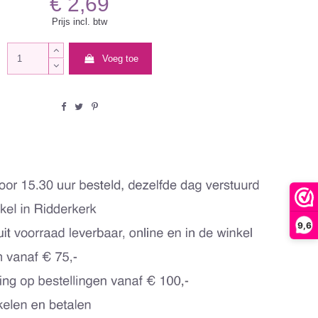
€ 2,69
Prijs incl. btw
Voeg toe
9,6