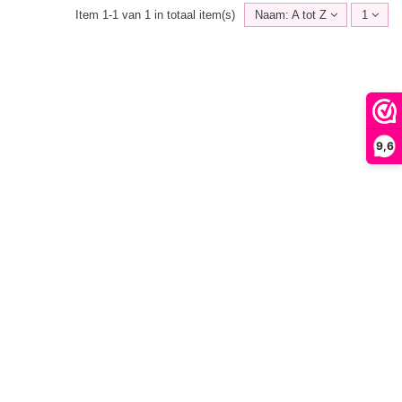
Item 1-1 van 1 in totaal item(s)
Naam: A tot Z
1
9,6