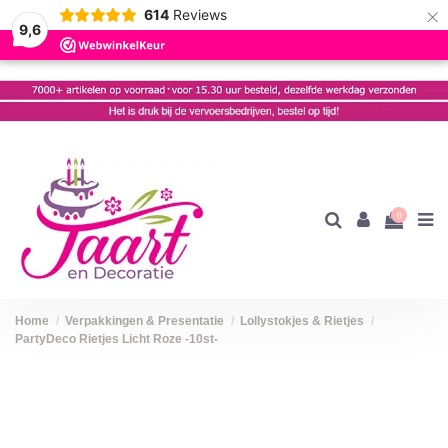
×
614
Reviews
9,6
0
Home
Verpakkingen & Presentatie
Lollystokjes & Rietjes
PartyDeco Rietjes Licht Roze -10st-