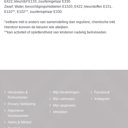
E422; kleurstof E133, zuurteregelaar E330.
Zwart: Water, bevochtigingsmiddelen E1520, E422; kleurstoffen E151,
E110**, E102**, zuurteregelaar E330.
*eetbare inkt is anders van samenstelling dan reguliere, chemische inkt.
Hierdoor kunnen de kleuren iets afwijken.
**kan activiteit of oplettendheid van kinderen nadelig beïnvloeden.
Verzenden &
Mijn bestellingen
Facebook
Retourneren
Mijn adressen
Instagram
Privacy Verklaring
Mijn gegevens
Algemene
Afmelden
Voorwaarden
Adres & Winkel