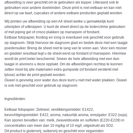
afbeelding is zeer geschikt om te gebruiken als topper. Uiteraard ook te
gebruiken voor andere doeleinden. Deze print is niet eetbaar en kan niet
direct op uw taart, cupcakes of andere eetbare producten geplakt worden.
Wij printen uw afbeelding op een A4 sheet welke u gemakkelijk kunt
uitsnijden of uitknippen. U kunt de sheet direct op de botercréme gebruiken
of met piping gel of crisco plakken op marsepein of fondant.
Eetbaar fotopapier, frosting en icing is eventueel ook geschikt voor gebruik
op slagroom. Strijk hiervoor de slagroom glad en bedek deze met een laagje
poedersuiker. Breng de sheet niet te lang van te voren aan. Voor een mooier
en gladder resultaat legt u de sheet eerst op fondant of marsepein. Hiermee
wordt de print beter beschermd. Smeer de hele afbeelding met een dun
laagje in alvorens u deze opplakt. Om de afbeeldingen rechtop te kunnen
zetten moet bij alle materialen extra gumpaste (of fondant versterkt met
tylose) achter de print geplakt worden.
Ouwel is gevoelig voor water dus deze kunt u niet met water plakken. Ouwel
is ook niet geschikt voor gebruik op slagroom.
Ingrediënten:
Eetbaar fotopapier: Zetmeel, verdikkingsmiddel: E1422,
bevochtigingsmiddel: E422, aroma, natuurlijk aroma, emulgator: E322 (soja).
Kan sporen bevatten van: melk, zwaveldioxide en sulfieten (E220-E228) in
concentraties van meer dan 10 mg/kg of 10 mg/l, uitgedrukt als SO2.
Dit product is glutenvrij, suikervrij en geschikt voor veganisten.