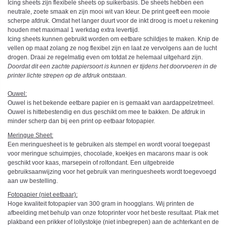
Icing sheets zijn flexibele sheets op suikerbasis. De sheets hebben een
neutrale, zoete smaak en zijn mooi wit van kleur. De print geeft een mooie
scherpe afdruk. Omdat het langer duurt voor de inkt droog is moet u rekening
houden met maximaal 1 werkdag extra levertijd.
Icing sheets kunnen gebruikt worden om eetbare schildjes te maken. Knip de
vellen op maat zolang ze nog flexibel zijn en laat ze vervolgens aan de lucht
drogen. Draai ze regelmatig even om totdat ze helemaal uitgehard zijn.
Doordat dit een zachte papiersoort is kunnen er tijdens het doorvoeren in de
printer lichte strepen op de afdruk ontstaan.
Ouwel:
Ouwel is het bekende eetbare papier en is gemaakt van aardappelzetmeel.
Ouwel is hittebestendig en dus geschikt om mee te bakken. De afdruk in
minder scherp dan bij een print op eetbaar fotopapier.
Meringue Sheet:
Een meringuesheet is te gebruiken als stempel en wordt vooral toegepast
voor meringue schuimpjes, chocolade, koekjes en macarons maar is ook
geschikt voor kaas, marsepein of rolfondant. Een uitgebreide
gebruiksaanwijzing voor het gebruik van meringuesheets wordt toegevoegd
aan uw bestelling.
Fotopapier (niet eetbaar):
Hoge kwaliteit fotopapier van 300 gram in hoogglans. Wij printen de
afbeelding met behulp van onze fotoprinter voor het beste resultaat. Plak met
plakband een prikker of lollystokje (niet inbegrepen) aan de achterkant en de