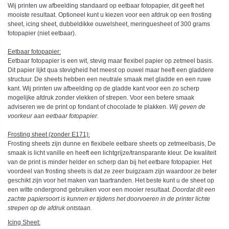
Wij printen uw afbeelding standaard op eetbaar fotopapier, dit geeft het
mooiste resultaat. Optioneel kunt u kiezen voor een afdruk op een frosting
sheet, icing sheet, dubbeldikke ouwelsheet, meringuesheet of 300 grams
fotopapier (niet eetbaar).
Eetbaar fotopapier:
Eetbaar fotopapier is een wit, stevig maar flexibel papier op zetmeel basis.
Dit papier lijkt qua stevigheid het meest op ouwel maar heeft een gladdere
structuur. De sheets hebben een neutrale smaak met gladde en een ruwe
kant. Wij printen uw afbeelding op de gladde kant voor een zo scherp
mogelijke afdruk zonder vlekken of strepen. Voor een betere smaak
adviseren we de print op fondant of chocolade te plakken.
Wij geven de
voorkeur aan eetbaar fotopapier.
Frosting sheet (zonder E171):
Frosting sheets zijn dunne en flexibele eetbare sheets op zetmeelbasis, De
smaak is licht vanille en heeft een lichtgrijze/transparante kleur. De kwaliteit
van de print is minder helder en scherp dan bij het eetbare fotopapier. Het
voordeel van frosting sheets is dat ze zeer buigzaam zijn waardoor ze beter
geschikt zijn voor het maken van taartranden. Het beste kunt u de sheet op
een witte ondergrond gebruiken voor een mooier resultaat.
Doordat dit een
zachte papiersoort is kunnen er tijdens het doorvoeren in de printer lichte
strepen op de afdruk ontstaan.
Icing Sheet
: