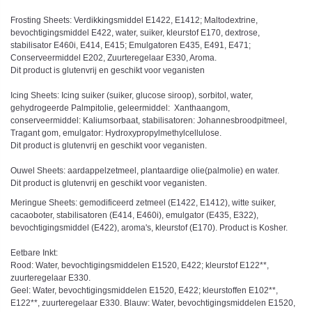
Frosting Sheets: Verdikkingsmiddel E1422, E1412; Maltodextrine,
bevochtigingsmiddel E422, water, suiker, kleurstof E170, dextrose,
stabilisator E460i, E414, E415; Emulgatoren E435, E491, E471;
Conserveermiddel E202, Zuurteregelaar E330, Aroma.
Dit product is glutenvrij en geschikt voor veganisten
Icing Sheets: Icing suiker (suiker, glucose siroop), sorbitol, water,
gehydrogeerde Palmpitolie, geleermiddel: Xanthaangom,
conserveermiddel: Kaliumsorbaat, stabilisatoren: Johannesbroodpitmeel,
Tragant gom, emulgator: Hydroxypropylmethylcellulose.
Dit product is glutenvrij en geschikt voor veganisten.
Ouwel Sheets: aardappelzetmeel, plantaardige olie(palmolie) en water.
Dit product is glutenvrij en geschikt voor veganisten.
Meringue Sheets: gemodificeerd zetmeel (E1422, E1412), witte suiker,
cacaoboter, stabilisatoren (E414, E460i), emulgator (E435, E322),
bevochtigingsmiddel (E422), aroma's, kleurstof (E170). Product is Kosher.
Eetbare Inkt:
Rood: Water, bevochtigingsmiddelen E1520, E422; kleurstof E122**,
zuurteregelaar E330.
Geel: Water, bevochtigingsmiddelen E1520, E422; kleurstoffen E102**,
E122**, zuurteregelaar E330. Blauw: Water, bevochtigingsmiddelen E1520,