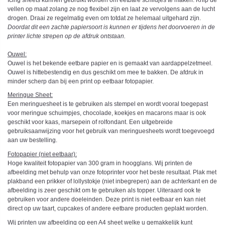
vellen op maat zolang ze nog flexibel zijn en laat ze vervolgens aan de lucht
drogen. Draai ze regelmatig even om totdat ze helemaal uitgehard zijn.
Doordat dit een zachte papiersoort is kunnen er tijdens het doorvoeren in de
printer lichte strepen op de afdruk ontstaan.
Ouwel:
Ouwel is het bekende eetbare papier en is gemaakt van aardappelzetmeel.
Ouwel is hittebestendig en dus geschikt om mee te bakken. De afdruk in
minder scherp dan bij een print op eetbaar fotopapier.
Meringue Sheet:
Een meringuesheet is te gebruiken als stempel en wordt vooral toegepast
voor meringue schuimpjes, chocolade, koekjes en macarons maar is ook
geschikt voor kaas, marsepein of rolfondant. Een uitgebreide
gebruiksaanwijzing voor het gebruik van meringuesheets wordt toegevoegd
aan uw bestelling.
Fotopapier (niet eetbaar):
Hoge kwaliteit fotopapier van 300 gram in hoogglans. Wij printen de
afbeelding met behulp van onze fotoprinter voor het beste resultaat. Plak met
plakband een prikker of lollystokje (niet inbegrepen) aan de achterkant en de
afbeelding is zeer geschikt om te gebruiken als topper. Uiteraard ook te
gebruiken voor andere doeleinden. Deze print is niet eetbaar en kan niet
direct op uw taart, cupcakes of andere eetbare producten geplakt worden.
Wij printen uw afbeelding op een A4 sheet welke u gemakkelijk kunt