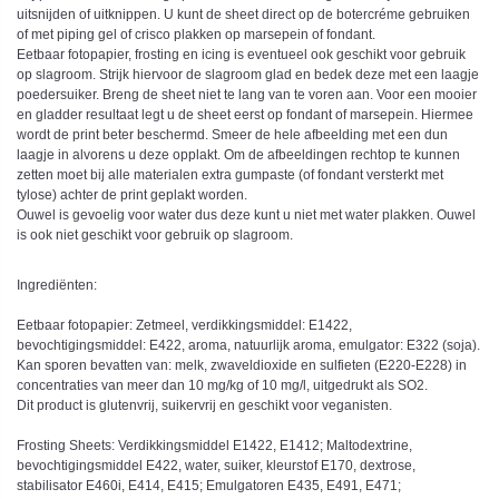
uitsnijden of uitknippen. U kunt de sheet direct op de botercréme gebruiken
of met piping gel of crisco plakken op marsepein of fondant.
Eetbaar fotopapier, frosting en icing is eventueel ook geschikt voor gebruik
op slagroom. Strijk hiervoor de slagroom glad en bedek deze met een laagje
poedersuiker. Breng de sheet niet te lang van te voren aan. Voor een mooier
en gladder resultaat legt u de sheet eerst op fondant of marsepein. Hiermee
wordt de print beter beschermd. Smeer de hele afbeelding met een dun
laagje in alvorens u deze opplakt. Om de afbeeldingen rechtop te kunnen
zetten moet bij alle materialen extra gumpaste (of fondant versterkt met
tylose) achter de print geplakt worden.
Ouwel is gevoelig voor water dus deze kunt u niet met water plakken. Ouwel
is ook niet geschikt voor gebruik op slagroom.
Ingrediënten:
Eetbaar fotopapier: Zetmeel, verdikkingsmiddel: E1422,
bevochtigingsmiddel: E422, aroma, natuurlijk aroma, emulgator: E322 (soja).
Kan sporen bevatten van: melk, zwaveldioxide en sulfieten (E220-E228) in
concentraties van meer dan 10 mg/kg of 10 mg/l, uitgedrukt als SO2.
Dit product is glutenvrij, suikervrij en geschikt voor veganisten.
Frosting Sheets: Verdikkingsmiddel E1422, E1412; Maltodextrine,
bevochtigingsmiddel E422, water, suiker, kleurstof E170, dextrose,
stabilisator E460i, E414, E415; Emulgatoren E435, E491, E471;