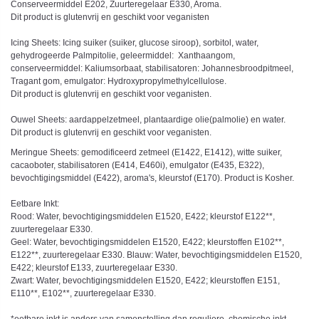
Conserveermiddel E202, Zuurteregelaar E330, Aroma.
Dit product is glutenvrij en geschikt voor veganisten
Icing Sheets: Icing suiker (suiker, glucose siroop), sorbitol, water,
gehydrogeerde Palmpitolie, geleermiddel: Xanthaangom,
conserveermiddel: Kaliumsorbaat, stabilisatoren: Johannesbroodpitmeel,
Tragant gom, emulgator: Hydroxypropylmethylcellulose.
Dit product is glutenvrij en geschikt voor veganisten.
Ouwel Sheets: aardappelzetmeel, plantaardige olie(palmolie) en water.
Dit product is glutenvrij en geschikt voor veganisten.
Meringue Sheets: gemodificeerd zetmeel (E1422, E1412), witte suiker,
cacaoboter, stabilisatoren (E414, E460i), emulgator (E435, E322),
bevochtigingsmiddel (E422), aroma's, kleurstof (E170). Product is Kosher.
Eetbare Inkt:
Rood: Water, bevochtigingsmiddelen E1520, E422; kleurstof E122**,
zuurteregelaar E330.
Geel: Water, bevochtigingsmiddelen E1520, E422; kleurstoffen E102**,
E122**, zuurteregelaar E330. Blauw: Water, bevochtigingsmiddelen E1520,
E422; kleurstof E133, zuurteregelaar E330.
Zwart: Water, bevochtigingsmiddelen E1520, E422; kleurstoffen E151,
E110**, E102**, zuurteregelaar E330.
*eetbare inkt is anders van samenstelling dan reguliere, chemische inkt.