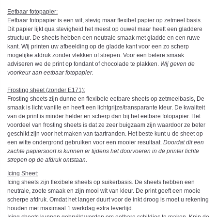
Eetbaar fotopapier:
Eetbaar fotopapier is een wit, stevig maar flexibel papier op zetmeel basis.
Dit papier lijkt qua stevigheid het meest op ouwel maar heeft een gladdere
structuur. De sheets hebben een neutrale smaak met gladde en een ruwe
kant. Wij printen uw afbeelding op de gladde kant voor een zo scherp
mogelijke afdruk zonder vlekken of strepen. Voor een betere smaak
adviseren we de print op fondant of chocolade te plakken.
Wij geven de
voorkeur aan eetbaar fotopapier.
Frosting sheet (zonder E171):
Frosting sheets zijn dunne en flexibele eetbare sheets op zetmeelbasis, De
smaak is licht vanille en heeft een lichtgrijze/transparante kleur. De kwaliteit
van de print is minder helder en scherp dan bij het eetbare fotopapier. Het
voordeel van frosting sheets is dat ze zeer buigzaam zijn waardoor ze beter
geschikt zijn voor het maken van taartranden. Het beste kunt u de sheet op
een witte ondergrond gebruiken voor een mooier resultaat.
Doordat dit een
zachte papiersoort is kunnen er tijdens het doorvoeren in de printer lichte
strepen op de afdruk ontstaan.
Icing Sheet
:
Icing sheets zijn flexibele sheets op suikerbasis. De sheets hebben een
neutrale, zoete smaak en zijn mooi wit van kleur. De print geeft een mooie
scherpe afdruk. Omdat het langer duurt voor de inkt droog is moet u rekening
houden met maximaal 1 werkdag extra levertijd.
Icing sheets kunnen gebruikt worden om eetbare schildjes te maken. Knip de