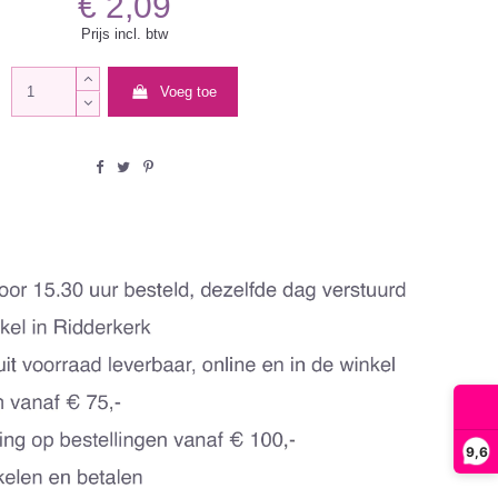
€ 2,09
Prijs incl. btw
Voeg toe
9,6