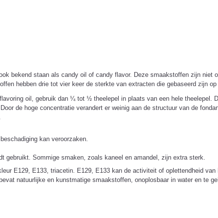
ok bekend staan als candy oil of candy flavor. Deze smaakstoffen zijn niet op
fen hebben drie tot vier keer de sterkte van extracten die gebaseerd zijn op 
voring oil, gebruik dan ¼ tot ½ theelepel in plaats van een hele theelepel. De
n. Door de hoge concentratie verandert er weinig aan de structuur van de fo
.
 beschadiging kan veroorzaken.
ordt gebruikt. Sommige smaken, zoals kaneel en amandel, zijn extra sterk.
leur E129, E133, triacetin. E129, E133 kan de activiteit of oplettendheid van
e, bevat natuurlijke en kunstmatige smaakstoffen, onoplosbaar in water en te g