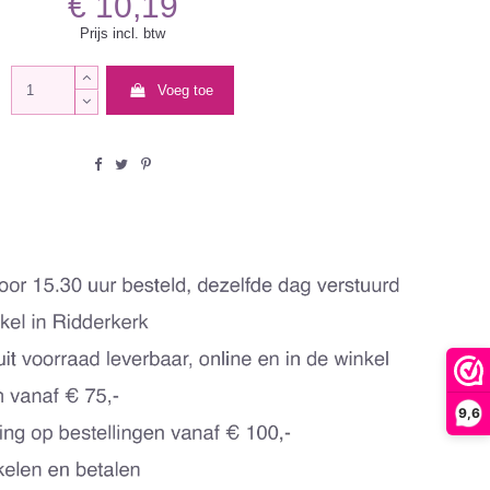
€ 10,19
Prijs incl. btw
Voeg toe
9,6