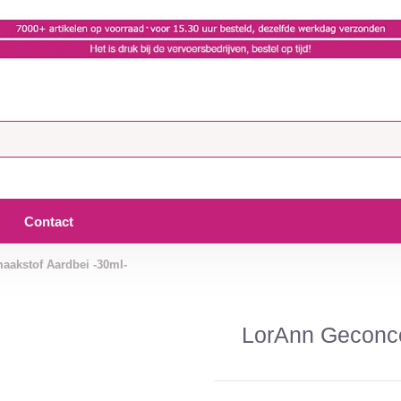
Contact
aakstof Aardbei -30ml-
LorAnn Geconce