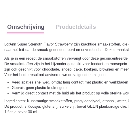
Omschrijving
Productdetails
LorAnn Super Strength Flavor Strawberry zijn krachtige smaakstoffen, die o
naar het feit dat de smaak geconcentreerd en onverdund is. Deze smaakstof
Als je in een recept de smaakstoffen vervangt door deze geconcentreerde fla
De smaakstoffen zijn in het bijzonder geschikt voor fondant en marsepei
zijn ook geschikt voor chocolade, snoep, cake, koekjes, brownies en meer
Voor het beste resultaat adviseren we de volgende richtlijnen:
Veeg spatjes snel weg, omdat lang contact met plastic en werkbladen
Gebruik geen plastic keukengerei.
Vermijd direct contact met de huid als het product op volle sterkte w
Ingrediënten: Kunstmatige smaakstoffen, propyleenglycol, ethanol, water, k
Dit product is Koosjer, glutenvrij, suikervrij, bevat GEEN plantaardige oli
1 flesje bevat 30 ml.