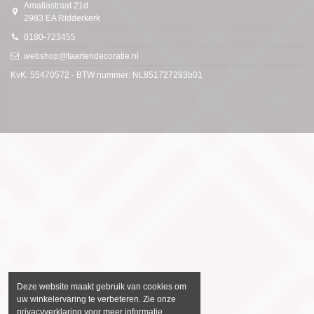
Amaliastraat 21d
2983 EA Ridderkerk
0180-723455
webshop@taartendecoratie.nl
KvK: 55470572 - BTW nummer: NL851727293b01
Deze website maakt gebruik van cookies om
uw winkelervaring te verbeteren. Zie onze
privacyverklaring voor meer informatie