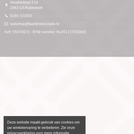
Amaliastraat 21d
2983 EA Ridderkerk
0180-723455
webshop@taartendecoratie.nl
KvK: 55470572 - BTW nummer: NL851727293b01
Deze website maakt gebruik van cookies om
uw winkelervaring te verbeteren. Zie onze
privacyverklaring voor meer informatie