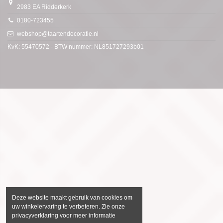
2983 EA Ridderkerk
0180-723455
webshop@taartendecoratie.nl
KvK: 55470572 - BTW nummer: NL851727293b01
Deze website maakt gebruik van cookies om
uw winkelervaring te verbeteren. Zie onze
privacyverklaring voor meer informatie