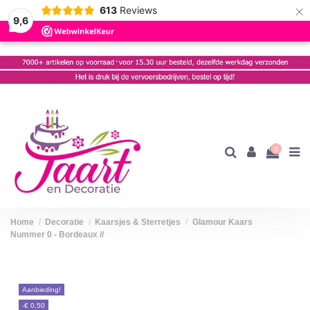
×
613
Reviews
9,6
0
Home
Decoratie
Kaarsjes & Sterretjes
Glamour Kaars
Nummer 0 - Bordeaux //
Aanbieding!
-€ 0,50