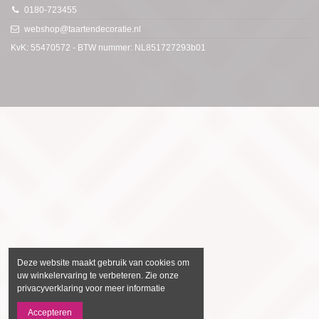
0180-723455
webshop@taartendecoratie.nl
KvK: 55470572 - BTW nummer: NL851727293b01
Deze website maakt gebruik van cookies om
uw winkelervaring te verbeteren. Zie onze
privacyverklaring voor meer informatie
Accepteren