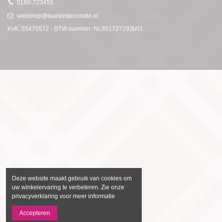
0180-723455
webshop@taartendecoratie.nl
KvK: 55470572 - BTW nummer: NL851727293b01
Deze website maakt gebruik van cookies om
uw winkelervaring te verbeteren. Zie onze
privacyverklaring voor meer informatie
Accepteren