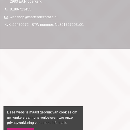
2983 EA Ridderkerk
0180-723455
webshop@taartendecoratie.nl
KvK: 55470572 - BTW nummer: NL851727293b01
Deze website maakt gebruik van cookies om
uw winkelervaring te verbeteren. Zie onze
privacyverklaring voor meer informatie