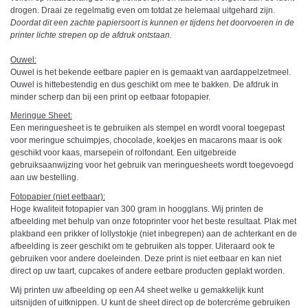
drogen. Draai ze regelmatig even om totdat ze helemaal uitgehard zijn.
Doordat dit een zachte papiersoort is kunnen er tijdens het doorvoeren in de
printer lichte strepen op de afdruk ontstaan.
Ouwel:
Ouwel is het bekende eetbare papier en is gemaakt van aardappelzetmeel.
Ouwel is hittebestendig en dus geschikt om mee te bakken. De afdruk in
minder scherp dan bij een print op eetbaar fotopapier.
Meringue Sheet:
Een meringuesheet is te gebruiken als stempel en wordt vooral toegepast
voor meringue schuimpjes, chocolade, koekjes en macarons maar is ook
geschikt voor kaas, marsepein of rolfondant. Een uitgebreide
gebruiksaanwijzing voor het gebruik van meringuesheets wordt toegevoegd
aan uw bestelling.
Fotopapier (niet eetbaar):
Hoge kwaliteit fotopapier van 300 gram in hoogglans. Wij printen de
afbeelding met behulp van onze fotoprinter voor het beste resultaat. Plak met
plakband een prikker of lollystokje (niet inbegrepen) aan de achterkant en de
afbeelding is zeer geschikt om te gebruiken als topper. Uiteraard ook te
gebruiken voor andere doeleinden. Deze print is niet eetbaar en kan niet
direct op uw taart, cupcakes of andere eetbare producten geplakt worden.
Wij printen uw afbeelding op een A4 sheet welke u gemakkelijk kunt
uitsnijden of uitknippen. U kunt de sheet direct op de botercréme gebruiken