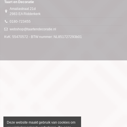
Taart en Decoratie
Amaliastraat 21d
2983 EA Ridderkerk
0180-723455
webshop@taartendecoratie.nl
KvK: 55470572 - BTW nummer: NL851727293b01
Deze website maakt gebruik van cookies om