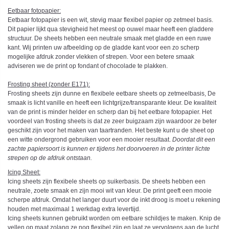
Eetbaar fotopapier:
Eetbaar fotopapier is een wit, stevig maar flexibel papier op zetmeel basis.
Dit papier lijkt qua stevigheid het meest op ouwel maar heeft een gladdere
structuur. De sheets hebben een neutrale smaak met gladde en een ruwe
kant. Wij printen uw afbeelding op de gladde kant voor een zo scherp
mogelijke afdruk zonder vlekken of strepen. Voor een betere smaak
adviseren we de print op fondant of chocolade te plakken.
Frosting sheet (zonder E171):
Frosting sheets zijn dunne en flexibele eetbare sheets op zetmeelbasis, De
smaak is licht vanille en heeft een lichtgrijze/transparante kleur. De kwaliteit
van de print is minder helder en scherp dan bij het eetbare fotopapier. Het
voordeel van frosting sheets is dat ze zeer buigzaam zijn waardoor ze beter
geschikt zijn voor het maken van taartranden. Het beste kunt u de sheet op
een witte ondergrond gebruiken voor een mooier resultaat.
Doordat dit een
zachte papiersoort is kunnen er tijdens het doorvoeren in de printer lichte
strepen op de afdruk ontstaan.
Icing Sheet
:
Icing sheets zijn flexibele sheets op suikerbasis. De sheets hebben een
neutrale, zoete smaak en zijn mooi wit van kleur. De print geeft een mooie
scherpe afdruk. Omdat het langer duurt voor de inkt droog is moet u rekening
houden met maximaal 1 werkdag extra levertijd.
Icing sheets kunnen gebruikt worden om eetbare schildjes te maken. Knip de
vellen op maat zolang ze nog flexibel zijn en laat ze vervolgens aan de lucht