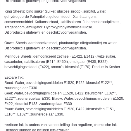
Dit product is glutenvrij en geschikt voor veganisten
Icing Sheets: Icing suiker (suiker, glucose siroop), sorbitol, water,
gehydrogeerde Palmpitolie, geleermiddel: Xanthaangom,
conserveermiddel: Kaliumsorbaat, stabilisatoren: Johannesbroodpitmeel,
Tragant gom, emulgator: Hydroxypropylmethylcellulose.
Dit product is glutenvrij en geschikt voor veganisten.
Ouwel Sheets: aardappelzetmeel, plantaardige olie(palmolie) en water.
Dit product is glutenvrij en geschikt voor veganisten.
Meringue Sheets: gemodificeerd zetmeel (E1422, E1412), witte suiker,
cacaoboter, stabilisatoren (E414, E460i), emulgator (E435, E322),
bevochtigingsmiddel (E422), aroma's, kleurstof (E170). Product is Kosher.
Eetbare Inkt:
Rood: Water, bevochtigingsmiddelen E1520, E422; kleurstof E122**,
zuurteregelaar E330.
Geel: Water, bevochtigingsmiddelen E1520, E422; kleurstoffen E102**,
E122**, zuurteregelaar E330. Blauw: Water, bevochtigingsmiddelen E1520,
E422; kleurstof E133, zuurteregelaar E330.
Zwart: Water, bevochtigingsmiddelen E1520, E422; kleurstoffen E151,
E110**, E102**, zuurteregelaar E330.
*eetbare inkt is anders van samenstelling dan reguliere, chemische inkt.
Hierdoor kunnen de kleuren iets afwijken.