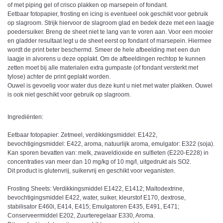
of met piping gel of crisco plakken op marsepein of fondant.
Eetbaar fotopapier, frosting en icing is eventueel ook geschikt voor gebruik
op slagroom. Strijk hiervoor de slagroom glad en bedek deze met een laagje
poedersuiker. Breng de sheet niet te lang van te voren aan. Voor een mooier
en gladder resultaat legt u de sheet eerst op fondant of marsepein. Hiermee
wordt de print beter beschermd. Smeer de hele afbeelding met een dun
laagje in alvorens u deze opplakt. Om de afbeeldingen rechtop te kunnen
zetten moet bij alle materialen extra gumpaste (of fondant versterkt met
tylose) achter de print geplakt worden.
Ouwel is gevoelig voor water dus deze kunt u niet met water plakken. Ouwel
is ook niet geschikt voor gebruik op slagroom.
Ingrediënten:
Eetbaar fotopapier: Zetmeel, verdikkingsmiddel: E1422,
bevochtigingsmiddel: E422, aroma, natuurlijk aroma, emulgator: E322 (soja).
Kan sporen bevatten van: melk, zwaveldioxide en sulfieten (E220-E228) in
concentraties van meer dan 10 mg/kg of 10 mg/l, uitgedrukt als SO2.
Dit product is glutenvrij, suikervrij en geschikt voor veganisten.
Frosting Sheets: Verdikkingsmiddel E1422, E1412; Maltodextrine,
bevochtigingsmiddel E422, water, suiker, kleurstof E170, dextrose,
stabilisator E460i, E414, E415; Emulgatoren E435, E491, E471;
Conserveermiddel E202, Zuurteregelaar E330, Aroma.