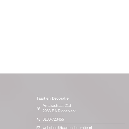
Taart en Decoratie
Amaliastraat 21d
2983 EA Ridderkerk
0180-723455
webshop@taartendecoratie.nl