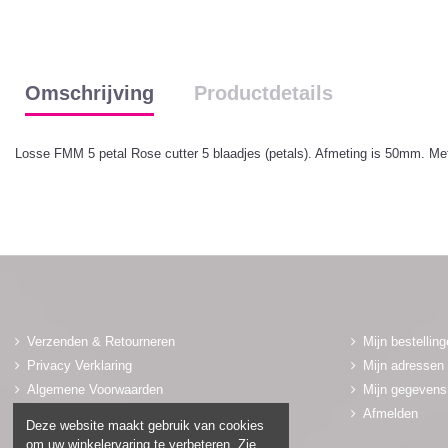
Omschrijving
Productdetails
Losse FMM 5 petal Rose cutter 5 blaadjes (petals). Afmeting is 50mm. Met
Verzenden & Retourneren
Mijn bestellin
Privacy Verklaring
Mijn adressen
Algemene Voorwaarden
Mijn gegevens
Adres & Winkel
Afmelden
Deze website maakt gebruik van cookies
Contact
om uw winkelervaring te verbeteren. Zie