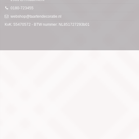
0180-723455
webshop@taartendecoratie.nl
KvK: 55470572 - BTW nummer: NL851727293b01