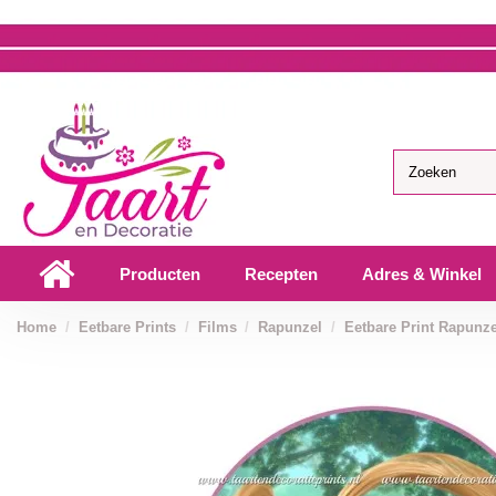
Producten
Recepten
Adres & Winkel
Home
Eetbare Prints
Films
Rapunzel
Eetbare Print Rapunze