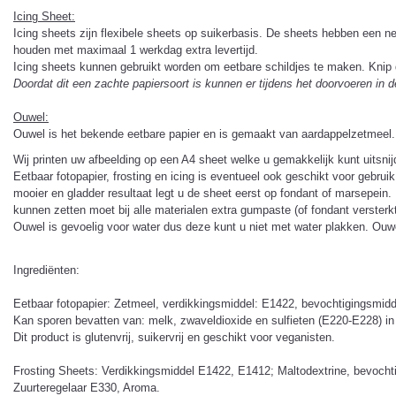
Icing Sheet
:
Icing sheets zijn flexibele sheets op suikerbasis. De sheets hebben een ne
houden met maximaal 1 werkdag extra levertijd.
Icing sheets kunnen gebruikt worden om eetbare schildjes te maken. Knip d
Doordat dit een zachte papiersoort is kunnen er tijdens het doorvoeren in de
Ouwel:
Ouwel is het bekende eetbare papier en is gemaakt van aardappelzetmeel. O
Wij printen uw afbeelding op een A4 sheet welke u gemakkelijk kunt uitsnij
Eetbaar fotopapier, frosting en icing is eventueel ook geschikt voor gebru
mooier en gladder resultaat legt u de sheet eerst op fondant of marsepein
kunnen zetten moet bij alle materialen extra gumpaste (of fondant versterkt
Ouwel is gevoelig voor water dus deze kunt u niet met water plakken. Ouwe
Ingrediënten:
Eetbaar fotopapier: Zetmeel, verdikkingsmiddel: E1422, bevochtigingsmidde
Kan sporen bevatten van: melk, zwaveldioxide en sulfieten (E220-E228) in
Dit product is glutenvrij, suikervrij en geschikt voor veganisten.
Frosting Sheets: Verdikkingsmiddel E1422, E1412; Maltodextrine, bevochti
Zuurteregelaar E330, Aroma.