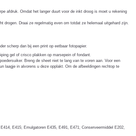
rpe afdruk. Omdat het langer duurt voor de inkt droog is moet u rekening
ht drogen. Draai ze regelmatig even om totdat ze helemaal uitgehard zijn.
r scherp dan bij een print op eetbaar fotopapier.
iping gel of crisco plakken op marsepein of fondant.
 poedersuiker. Breng de sheet niet te lang van te voren aan. Voor een
un laagje in alvorens u deze opplakt. Om de afbeeldingen rechtop te
60i, E414, E415; Emulgatoren E435, E491, E471; Conserveermiddel E202,