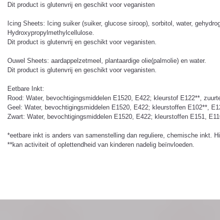
Dit product is glutenvrij en geschikt voor veganisten
Icing Sheets: Icing suiker (suiker, glucose siroop), sorbitol, water, geh
Hydroxypropylmethylcellulose.
Dit product is glutenvrij en geschikt voor veganisten.
Ouwel Sheets: aardappelzetmeel, plantaardige olie(palmolie) en water.
Dit product is glutenvrij en geschikt voor veganisten.
Eetbare Inkt:
Rood: Water, bevochtigingsmiddelen E1520, E422; kleurstof E122**, zuurt
Geel: Water, bevochtigingsmiddelen E1520, E422; kleurstoffen E102**, E1
Zwart: Water, bevochtigingsmiddelen E1520, E422; kleurstoffen E151, E110
*eetbare inkt is anders van samenstelling dan reguliere, chemische inkt. H
**kan activiteit of oplettendheid van kinderen nadelig beïnvloeden.