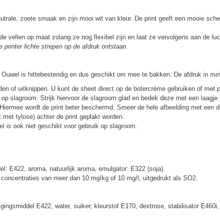
utrale, zoete smaak en zijn mooi wit van kleur. De print geeft een mooie sche
e vellen op maat zolang ze nog flexibel zijn en laat ze vervolgens aan de luc
 printer lichte strepen op de afdruk ontstaan.
uwel is hittebestendig en dus geschikt om mee te bakken. De afdruk in minde
den of uitknippen. U kunt de sheet direct op de botercréme gebruiken of met p
ik op slagroom. Strijk hiervoor de slagroom glad en bedek deze met een laagje
. Hiermee wordt de print beter beschermd. Smeer de hele afbeelding met een d
 met tylose) achter de print geplakt worden.
l is ook niet geschikt voor gebruik op slagroom.
l: E422, aroma, natuurlijk aroma, emulgator: E322 (soja).
 concentraties van meer dan 10 mg/kg of 10 mg/l, uitgedrukt als SO2.
gingsmiddel E422, water, suiker, kleurstof E170, dextrose, stabilisator E4