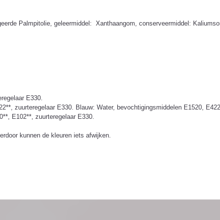
ydrogeerde Palmpitolie, geleermiddel: Xanthaangom, conserveermiddel: Kaliums
eregelaar E330.
22**, zuurteregelaar E330. Blauw: Water, bevochtigingsmiddelen E1520, E422;
**, E102**, zuurteregelaar E330.
ierdoor kunnen de kleuren iets afwijken.