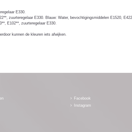
eregelaar E330.
22**, zuurteregelaar E330. Blauw: Water, bevochtigingsmiddelen E1520, E422;
**, E102**, zuurteregelaar E330.
ierdoor kunnen de kleuren iets afwijken.
gen
Facebook
Instagram