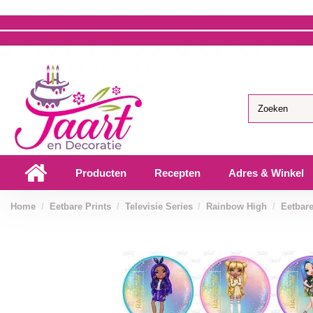
Producten
Recepten
Adres & Winkel
Home
Eetbare Prints
Televisie Series
Rainbow High
Eetbar