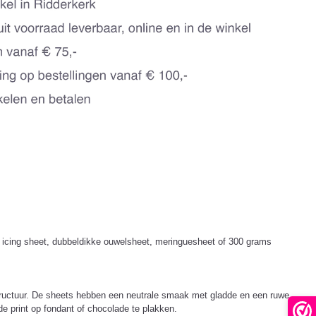
et, icing sheet, dubbeldikke ouwelsheet, meringuesheet of 300 grams
e structuur. De sheets hebben een neutrale smaak met gladde en een ruwe
e print op fondant of chocolade te plakken.