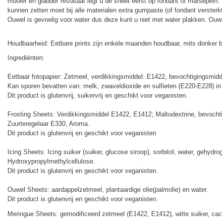
mooier en gladder resultaat legt u de sheet eerst op fondant of marsepein
kunnen zetten moet bij alle materialen extra gumpaste (of fondant versterkt
Ouwel is gevoelig voor water dus deze kunt u niet met water plakken. Ouwe
Houdbaarheid: Eetbare prints zijn enkele maanden houdbaar, mits donker 
Ingrediënten:
Eetbaar fotopapier: Zetmeel, verdikkingsmiddel: E1422, bevochtigingsmidde
Kan sporen bevatten van: melk, zwaveldioxide en sulfieten (E220-E228) in
Dit product is glutenvrij, suikervrij en geschikt voor veganisten.
Frosting Sheets: Verdikkingsmiddel E1422, E1412; Maltodextrine, bevochti
Zuurteregelaar E330, Aroma.
Dit product is glutenvrij en geschikt voor veganisten
Icing Sheets: Icing suiker (suiker, glucose siroop), sorbitol, water, geh
Hydroxypropylmethylcellulose.
Dit product is glutenvrij en geschikt voor veganisten.
Ouwel Sheets: aardappelzetmeel, plantaardige olie(palmolie) en water.
Dit product is glutenvrij en geschikt voor veganisten.
Meringue Sheets: gemodificeerd zetmeel (E1422, E1412), witte suiker, caca