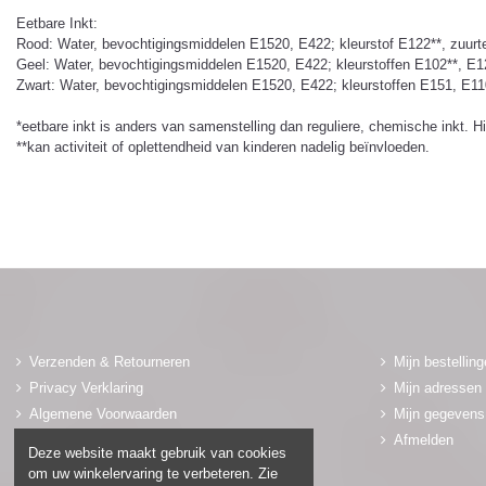
Eetbare Inkt:
Rood: Water, bevochtigingsmiddelen E1520, E422; kleurstof E122**, zuurt
Geel: Water, bevochtigingsmiddelen E1520, E422; kleurstoffen E102**, E1
Zwart: Water, bevochtigingsmiddelen E1520, E422; kleurstoffen E151, E110
*eetbare inkt is anders van samenstelling dan reguliere, chemische inkt. H
**kan activiteit of oplettendheid van kinderen nadelig beïnvloeden.
Verzenden & Retourneren
Mijn bestellin
Privacy Verklaring
Mijn adressen
Algemene Voorwaarden
Mijn gegevens
Adres & Winkel
Afmelden
Deze website maakt gebruik van cookies
Contact
om uw winkelervaring te verbeteren. Zie