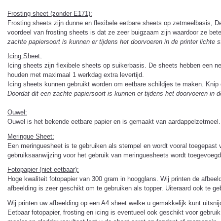
Frosting sheet (zonder E171):
Frosting sheets zijn dunne en flexibele eetbare sheets op zetmeelbasis, De s
voordeel van frosting sheets is dat ze zeer buigzaam zijn waardoor ze bet
zachte papiersoort is kunnen er tijdens het doorvoeren in de printer lichte 
Icing Sheet
:
Icing sheets zijn flexibele sheets op suikerbasis. De sheets hebben een ne
houden met maximaal 1 werkdag extra levertijd.
Icing sheets kunnen gebruikt worden om eetbare schildjes te maken. Knip d
Doordat dit een zachte papiersoort is kunnen er tijdens het doorvoeren in de
Ouwel:
Ouwel is het bekende eetbare papier en is gemaakt van aardappelzetmeel. O
Meringue Sheet:
Een meringuesheet is te gebruiken als stempel en wordt vooral toegepast 
gebruiksaanwijzing voor het gebruik van meringuesheets wordt toegevoegd 
Fotopapier (niet eetbaar):
Hoge kwaliteit fotopapier van 300 gram in hoogglans. Wij printen de afbeeld
afbeelding is zeer geschikt om te gebruiken als topper. Uiteraard ook te g
Wij printen uw afbeelding op een A4 sheet welke u gemakkelijk kunt uitsnij
Eetbaar fotopapier, frosting en icing is eventueel ook geschikt voor gebru