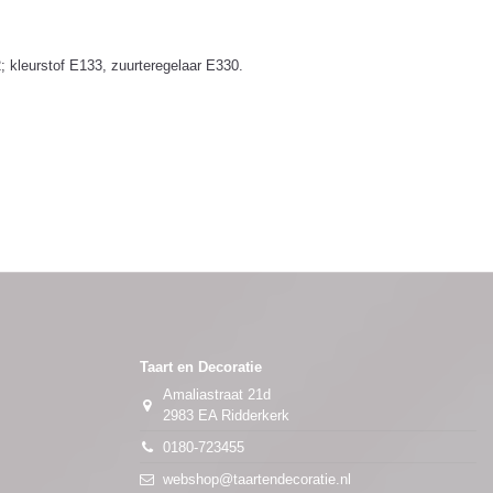
 kleurstof E133, zuurteregelaar E330.
Taart en Decoratie
Amaliastraat 21d
2983 EA Ridderkerk
0180-723455
webshop@taartendecoratie.nl