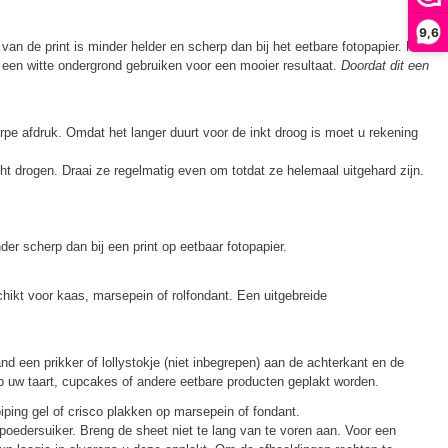
9,6
 van de print is minder helder en scherp dan bij het eetbare fotopapier. Het
p een witte ondergrond gebruiken voor een mooier resultaat.
Doordat dit een
rpe afdruk. Omdat het langer duurt voor de inkt droog is moet u rekening
ht drogen. Draai ze regelmatig even om totdat ze helemaal uitgehard zijn.
r scherp dan bij een print op eetbaar fotopapier.
ikt voor kaas, marsepein of rolfondant. Een uitgebreide
nd een prikker of lollystokje (niet inbegrepen) aan de achterkant en de
 op uw taart, cupcakes of andere eetbare producten geplakt worden.
iping gel of crisco plakken op marsepein of fondant.
 poedersuiker. Breng de sheet niet te lang van te voren aan. Voor een