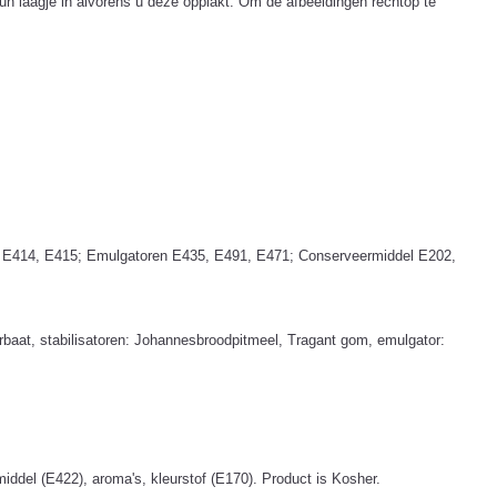
un laagje in alvorens u deze opplakt. Om de afbeeldingen rechtop te
60i, E414, E415; Emulgatoren E435, E491, E471; Conserveermiddel E202,
orbaat, stabilisatoren: Johannesbroodpitmeel, Tragant gom, emulgator:
iddel (E422), aroma's, kleurstof (E170). Product is Kosher.