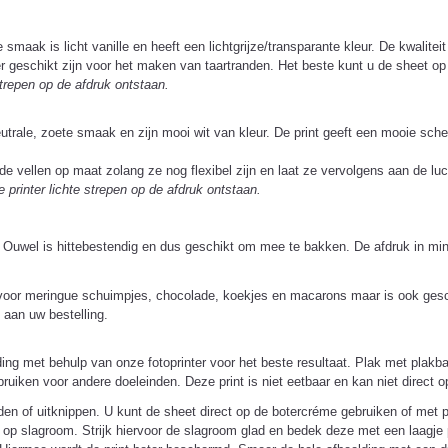
maak is licht vanille en heeft een lichtgrijze/transparante kleur. De kwaliteit
er geschikt zijn voor het maken van taartranden. Het beste kunt u de sheet o
strepen op de afdruk ontstaan.
utrale, zoete smaak en zijn mooi wit van kleur. De print geeft een mooie sche
e vellen op maat zolang ze nog flexibel zijn en laat ze vervolgens aan de luc
 printer lichte strepen op de afdruk ontstaan.
uwel is hittebestendig en dus geschikt om mee te bakken. De afdruk in minde
voor meringue schuimpjes, chocolade, koekjes en macarons maar is ook gesch
aan uw bestelling.
ing met behulp van onze fotoprinter voor het beste resultaat. Plak met plakba
ebruiken voor andere doeleinden. Deze print is niet eetbaar en kan niet direct
den of uitknippen. U kunt de sheet direct op de botercréme gebruiken of met p
ik op slagroom. Strijk hiervoor de slagroom glad en bedek deze met een laagje