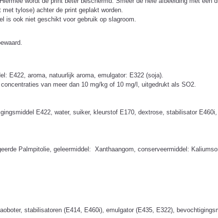
. Hiermee wordt de print beter beschermd. Smeer de hele afbeelding met een d
 met tylose) achter de print geplakt worden.
l is ook niet geschikt voor gebruik op slagroom.
bewaard.
l: E422, aroma, natuurlijk aroma, emulgator: E322 (soja).
 concentraties van meer dan 10 mg/kg of 10 mg/l, uitgedrukt als SO2.
gingsmiddel E422, water, suiker, kleurstof E170, dextrose, stabilisator E4
ydrogeerde Palmpitolie, geleermiddel: Xanthaangom, conserveermiddel: Kaliums
oboter, stabilisatoren (E414, E460i), emulgator (E435, E322), bevochtigingsm