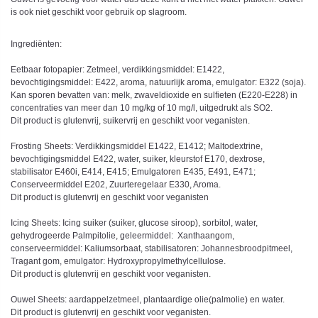
is ook niet geschikt voor gebruik op slagroom.
Ingrediënten:
Eetbaar fotopapier: Zetmeel, verdikkingsmiddel: E1422,
bevochtigingsmiddel: E422, aroma, natuurlijk aroma, emulgator: E322 (soja).
Kan sporen bevatten van: melk, zwaveldioxide en sulfieten (E220-E228) in
concentraties van meer dan 10 mg/kg of 10 mg/l, uitgedrukt als SO2.
Dit product is glutenvrij, suikervrij en geschikt voor veganisten.
Frosting Sheets: Verdikkingsmiddel E1422, E1412; Maltodextrine,
bevochtigingsmiddel E422, water, suiker, kleurstof E170, dextrose,
stabilisator E460i, E414, E415; Emulgatoren E435, E491, E471;
Conserveermiddel E202, Zuurteregelaar E330, Aroma.
Dit product is glutenvrij en geschikt voor veganisten
Icing Sheets: Icing suiker (suiker, glucose siroop), sorbitol, water,
gehydrogeerde Palmpitolie, geleermiddel: Xanthaangom,
conserveermiddel: Kaliumsorbaat, stabilisatoren: Johannesbroodpitmeel,
Tragant gom, emulgator: Hydroxypropylmethylcellulose.
Dit product is glutenvrij en geschikt voor veganisten.
Ouwel Sheets: aardappelzetmeel, plantaardige olie(palmolie) en water.
Dit product is glutenvrij en geschikt voor veganisten.