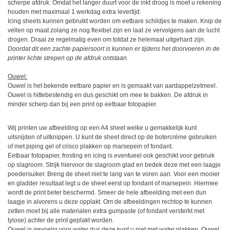
scherpe afdruk. Omdat het langer duurt voor de inkt droog is moet u rekening
houden met maximaal 1 werkdag extra levertijd.
Icing sheets kunnen gebruikt worden om eetbare schildjes te maken. Knip de
vellen op maat zolang ze nog flexibel zijn en laat ze vervolgens aan de lucht
drogen. Draai ze regelmatig even om totdat ze helemaal uitgehard zijn.
Doordat dit een zachte papiersoort is kunnen er tijdens het doorvoeren in de
printer lichte strepen op de afdruk ontstaan.
Ouwel:
Ouwel is het bekende eetbare papier en is gemaakt van aardappelzetmeel.
Ouwel is hittebestendig en dus geschikt om mee te bakken. De afdruk in
minder scherp dan bij een print op eetbaar fotopapier.
Wij printen uw afbeelding op een A4 sheet welke u gemakkelijk kunt
uitsnijden of uitknippen. U kunt de sheet direct op de botercréme gebruiken
of met piping gel of crisco plakken op marsepein of fondant.
Eetbaar fotopapier, frosting en icing is eventueel ook geschikt voor gebruik
op slagroom. Strijk hiervoor de slagroom glad en bedek deze met een laagje
poedersuiker. Breng de sheet niet te lang van te voren aan. Voor een mooier
en gladder resultaat legt u de sheet eerst op fondant of marsepein. Hiermee
wordt de print beter beschermd. Smeer de hele afbeelding met een dun
laagje in alvorens u deze opplakt. Om de afbeeldingen rechtop te kunnen
zetten moet bij alle materialen extra gumpaste (of fondant versterkt met
tylose) achter de print geplakt worden.
Ouwel is gevoelig voor water dus deze kunt u niet met water plakken. Ouwel