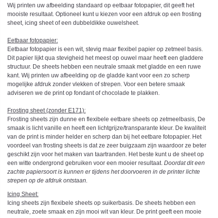
Wij printen uw afbeelding standaard op eetbaar fotopapier, dit geeft het
mooiste resultaat. Optioneel kunt u kiezen voor een afdruk op een frosting
sheet, icing sheet of een dubbeldikke ouwelsheet.
Eetbaar fotopapier:
Eetbaar fotopapier is een wit, stevig maar flexibel papier op zetmeel basis.
Dit papier lijkt qua stevigheid het meest op ouwel maar heeft een gladdere
structuur. De sheets hebben een neutrale smaak met gladde en een ruwe
kant. Wij printen uw afbeelding op de gladde kant voor een zo scherp
mogelijke afdruk zonder vlekken of strepen. Voor een betere smaak
adviseren we de print op fondant of chocolade te plakken.
Frosting sheet (zonder E171):
Frosting sheets zijn dunne en flexibele eetbare sheets op zetmeelbasis, De
smaak is licht vanille en heeft een lichtgrijze/transparante kleur. De kwaliteit
van de print is minder helder en scherp dan bij het eetbare fotopapier. Het
voordeel van frosting sheets is dat ze zeer buigzaam zijn waardoor ze beter
geschikt zijn voor het maken van taartranden. Het beste kunt u de sheet op
een witte ondergrond gebruiken voor een mooier resultaat.
Doordat dit een
zachte papiersoort is kunnen er tijdens het doorvoeren in de printer lichte
strepen op de afdruk ontstaan.
Icing Sheet
:
Icing sheets zijn flexibele sheets op suikerbasis. De sheets hebben een
neutrale, zoete smaak en zijn mooi wit van kleur. De print geeft een mooie