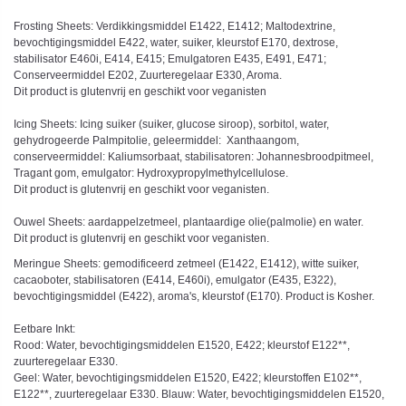
Frosting Sheets: Verdikkingsmiddel E1422, E1412; Maltodextrine,
bevochtigingsmiddel E422, water, suiker, kleurstof E170, dextrose,
stabilisator E460i, E414, E415; Emulgatoren E435, E491, E471;
Conserveermiddel E202, Zuurteregelaar E330, Aroma.
Dit product is glutenvrij en geschikt voor veganisten
Icing Sheets: Icing suiker (suiker, glucose siroop), sorbitol, water,
gehydrogeerde Palmpitolie, geleermiddel: Xanthaangom,
conserveermiddel: Kaliumsorbaat, stabilisatoren: Johannesbroodpitmeel,
Tragant gom, emulgator: Hydroxypropylmethylcellulose.
Dit product is glutenvrij en geschikt voor veganisten.
Ouwel Sheets: aardappelzetmeel, plantaardige olie(palmolie) en water.
Dit product is glutenvrij en geschikt voor veganisten.
Meringue Sheets: gemodificeerd zetmeel (E1422, E1412), witte suiker,
cacaoboter, stabilisatoren (E414, E460i), emulgator (E435, E322),
bevochtigingsmiddel (E422), aroma's, kleurstof (E170). Product is Kosher.
Eetbare Inkt:
Rood: Water, bevochtigingsmiddelen E1520, E422; kleurstof E122**,
zuurteregelaar E330.
Geel: Water, bevochtigingsmiddelen E1520, E422; kleurstoffen E102**,
E122**, zuurteregelaar E330. Blauw: Water, bevochtigingsmiddelen E1520,