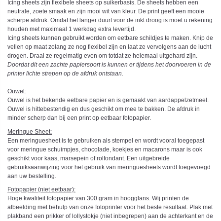
Icing sheets zijn flexibele sheets op suikerbasis. De sheets hebben een
neutrale, zoete smaak en zijn mooi wit van kleur. De print geeft een mooie
scherpe afdruk. Omdat het langer duurt voor de inkt droog is moet u rekening
houden met maximaal 1 werkdag extra levertijd.
Icing sheets kunnen gebruikt worden om eetbare schildjes te maken. Knip de
vellen op maat zolang ze nog flexibel zijn en laat ze vervolgens aan de lucht
drogen. Draai ze regelmatig even om totdat ze helemaal uitgehard zijn.
Doordat dit een zachte papiersoort is kunnen er tijdens het doorvoeren in de
printer lichte strepen op de afdruk ontstaan.
Ouwel:
Ouwel is het bekende eetbare papier en is gemaakt van aardappelzetmeel.
Ouwel is hittebestendig en dus geschikt om mee te bakken. De afdruk in
minder scherp dan bij een print op eetbaar fotopapier.
Meringue Sheet:
Een meringuesheet is te gebruiken als stempel en wordt vooral toegepast
voor meringue schuimpjes, chocolade, koekjes en macarons maar is ook
geschikt voor kaas, marsepein of rolfondant. Een uitgebreide
gebruiksaanwijzing voor het gebruik van meringuesheets wordt toegevoegd
aan uw bestelling.
Fotopapier (niet eetbaar):
Hoge kwaliteit fotopapier van 300 gram in hoogglans. Wij printen de
afbeelding met behulp van onze fotoprinter voor het beste resultaat. Plak met
plakband een prikker of lollystokje (niet inbegrepen) aan de achterkant en de