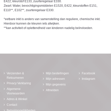
E422; kleurstof E133, zuurteregelaar E330.
Zwart: Water, bevochtigingsmiddelen E1520, E422; kleurstoffen E151,
E110**, E102**, zuurteregelaar E330.
*eetbare inkt is anders van samenstelling dan reguliere, chemische inkt.
Hierdoor kunnen de kleuren iets afwijken.
**kan activiteit of oplettendheid van kinderen nadelig beïnvloeden.
Verzenden &
Mijn bestellingen
Facebook
Retourneren
Mijn adressen
Instagram
Privacy Verklaring
Mijn gegevens
Algemene
Afmelden
Voorwaarden
Adres & Winkel
Contact
Betaalmogelijkheden