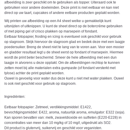
afbeelding is zeer geschikt om te gebruiken als topper. Uiteraard ook te
gebruiken voor andere doeleinden. Deze print is niet eetbaar en kan niet
direct op uw taart, cupcakes of andere eetbare producten geplakt worden.
Wij printen uw afbeelding op een A4 sheet welke u gemakkelijk kunt
uitsnijden of uitknippen. U kunt de sheet direct op de botercréme gebruiken
of met piping gel of crisco plakken op marsepein of fondant.
Eetbaar fotopapier, frosting en icing is eventueel ook geschikt voor gebruik
op slagroom. Strijk hiervoor de slagroom glad en bedek deze met een laagje
poedersuiker. Breng de sheet niet te lang van te voren aan. Voor een mooier
en gladder resultaat legt u de sheet eerst op fondant of marsepein. Hiermee
wordt de print beter beschermd. Smeer de hele afbeelding met een dun
laagje in alvorens u deze opplakt. Om de afbeeldingen rechtop te kunnen
zetten moet bij alle materialen extra gumpaste (of fondant versterkt met
tylose) achter de print geplakt worden.
Ouwel is gevoelig voor water dus deze kunt u niet met water plakken. Ouwel
is ook niet geschikt voor gebruik op slagroom.
Ingrediënten:
Eetbaar fotopapier: Zetmeel, verdikkingsmiddel: E1422,
bevochtigingsmiddel: E422, aroma, natuurlijk aroma, emulgator: E322 (soja).
Kan sporen bevatten van: melk, zwaveldioxide en sulfieten (E220-E228) in
concentraties van meer dan 10 mg/kg of 10 mg/l, uitgedrukt als SO2.
Dit product is glutenvrij, suikervrij en geschikt voor veganisten.