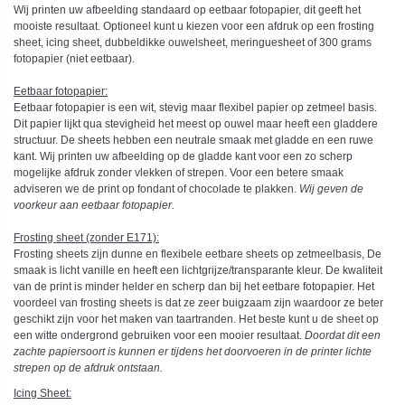
Wij printen uw afbeelding standaard op eetbaar fotopapier, dit geeft het
mooiste resultaat. Optioneel kunt u kiezen voor een afdruk op een frosting
sheet, icing sheet, dubbeldikke ouwelsheet, meringuesheet of 300 grams
fotopapier (niet eetbaar).
Eetbaar fotopapier:
Eetbaar fotopapier is een wit, stevig maar flexibel papier op zetmeel basis.
Dit papier lijkt qua stevigheid het meest op ouwel maar heeft een gladdere
structuur. De sheets hebben een neutrale smaak met gladde en een ruwe
kant. Wij printen uw afbeelding op de gladde kant voor een zo scherp
mogelijke afdruk zonder vlekken of strepen. Voor een betere smaak
adviseren we de print op fondant of chocolade te plakken.
Wij geven de
voorkeur aan eetbaar fotopapier.
Frosting sheet (zonder E171):
Frosting sheets zijn dunne en flexibele eetbare sheets op zetmeelbasis, De
smaak is licht vanille en heeft een lichtgrijze/transparante kleur. De kwaliteit
van de print is minder helder en scherp dan bij het eetbare fotopapier. Het
voordeel van frosting sheets is dat ze zeer buigzaam zijn waardoor ze beter
geschikt zijn voor het maken van taartranden. Het beste kunt u de sheet op
een witte ondergrond gebruiken voor een mooier resultaat.
Doordat dit een
zachte papiersoort is kunnen er tijdens het doorvoeren in de printer lichte
strepen op de afdruk ontstaan.
Icing Sheet
: