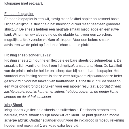
fotopapier (niet eetbaar).
Eetbaar fotopapier:
Eetbaar fotopapier is een wit, stevig maar flexibel papier op zetmeel basis.
Dit papier lijkt qua stevigheid het meest op ouwel maar heeft een gladdere
structuur. De sheets hebben een neutrale smaak met gladde en een ruwe
kant. Wij printen uw afbeelding op de gladde kant voor een zo scherp
mogelijke afdruk zonder vlekken of strepen. Voor een betere smaak
adviseren we de print op fondant of chocolade te plakken.
Frosting sheet (zonder E171):
Frosting sheets zijn dunne en flexibele eetbare sheets op zetmeelbasis, De
smaak is licht vanille en heeft een lichtgrijze/transparante kleur. De kwaliteit
van de print is minder helder en scherp dan bij het eetbare fotopapier. Het
voordeel van frosting sheets is dat ze zeer buigzaam zijn waardoor ze beter
geschikt zijn voor het maken van taartranden. Het beste kunt u de sheet op
een witte ondergrond gebruiken voor een mooier resultaat.
Doordat dit een
zachte papiersoort is kunnen er tijdens het doorvoeren in de printer lichte
strepen op de afdruk ontstaan.
Icing Sheet
:
Icing sheets zijn flexibele sheets op suikerbasis. De sheets hebben een
neutrale, zoete smaak en zijn mooi wit van kleur. De print geeft een mooie
scherpe afdruk. Omdat het langer duurt voor de inkt droog is moet u rekening
houden met maximaal 1 werkdag extra levertijd.