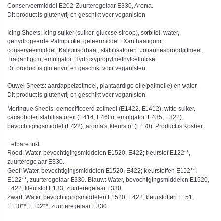
Conserveermiddel E202, Zuurteregelaar E330, Aroma.
Dit product is glutenvrij en geschikt voor veganisten
Icing Sheets: Icing suiker (suiker, glucose siroop), sorbitol, water,
gehydrogeerde Palmpitolie, geleermiddel: Xanthaangom,
conserveermiddel: Kaliumsorbaat, stabilisatoren: Johannesbroodpitmeel,
Tragant gom, emulgator: Hydroxypropylmethylcellulose.
Dit product is glutenvrij en geschikt voor veganisten.
Ouwel Sheets: aardappelzetmeel, plantaardige olie(palmolie) en water.
Dit product is glutenvrij en geschikt voor veganisten.
Meringue Sheets: gemodificeerd zetmeel (E1422, E1412), witte suiker,
cacaoboter, stabilisatoren (E414, E460i), emulgator (E435, E322),
bevochtigingsmiddel (E422), aroma's, kleurstof (E170). Product is Kosher.
Eetbare Inkt:
Rood: Water, bevochtigingsmiddelen E1520, E422; kleurstof E122**,
zuurteregelaar E330.
Geel: Water, bevochtigingsmiddelen E1520, E422; kleurstoffen E102**,
E122**, zuurteregelaar E330. Blauw: Water, bevochtigingsmiddelen E1520,
E422; kleurstof E133, zuurteregelaar E330.
Zwart: Water, bevochtigingsmiddelen E1520, E422; kleurstoffen E151,
E110**, E102**, zuurteregelaar E330.