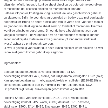
Wij printen uw afbeelding op een A4 sheet welke u gemakkelijk kunt
uitsnijden of uitknippen. U kunt de sheet direct op de botercréme gebruiken
of met piping gel of crisco plakken op marsepein of fondant.
Eetbaar fotopapier, frosting en icing is eventueel ook geschikt voor gebruik
op slagroom. Strijk hiervoor de slagroom glad en bedek deze met een laagje
poedersuiker. Breng de sheet niet te lang van te voren aan. Voor een mooier
en gladder resultaat legt u de sheet eerst op fondant of marsepein. Hiermee
wordt de print beter beschermd. Smeer de hele afbeelding met een dun
laagje in alvorens u deze opplakt. Om de afbeeldingen rechtop te kunnen
zetten moet bij alle materialen extra gumpaste (of fondant versterkt met
tylose) achter de print geplakt worden.
Ouwel is gevoelig voor water dus deze kunt u niet met water plakken. Ouwel
is ook niet geschikt voor gebruik op slagroom.
Ingrediënten:
Eetbaar fotopapier: Zetmeel, verdikkingsmiddel: E1422,
bevochtigingsmiddel: E422, aroma, natuurlijk aroma, emulgator: E322 (soja).
Kan sporen bevatten van: melk, zwaveldioxide en sulfieten (E220-E228) in
concentraties van meer dan 10 mg/kg of 10 mg/l, uitgedrukt als SO2.
Dit product is glutenvrij, suikervrij en geschikt voor veganisten.
Frosting Sheets: Verdikkingsmiddel E1422, E1412; Maltodextrine,
bevochtigingsmiddel E422, water, suiker, kleurstof E170, dextrose,
stabilisator E460i, E414, E415; Emulgatoren E435, E491, E471;