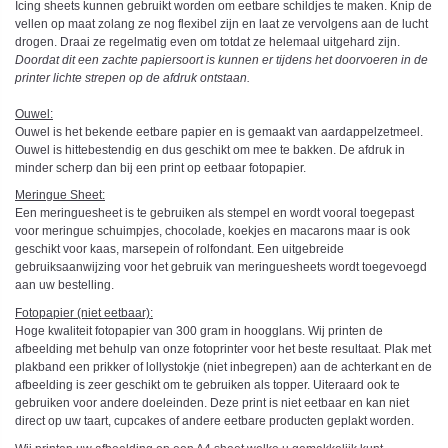
Icing sheets kunnen gebruikt worden om eetbare schildjes te maken. Knip de
vellen op maat zolang ze nog flexibel zijn en laat ze vervolgens aan de lucht
drogen. Draai ze regelmatig even om totdat ze helemaal uitgehard zijn.
Doordat dit een zachte papiersoort is kunnen er tijdens het doorvoeren in de
printer lichte strepen op de afdruk ontstaan.
Ouwel:
Ouwel is het bekende eetbare papier en is gemaakt van aardappelzetmeel.
Ouwel is hittebestendig en dus geschikt om mee te bakken. De afdruk in
minder scherp dan bij een print op eetbaar fotopapier.
Meringue Sheet:
Een meringuesheet is te gebruiken als stempel en wordt vooral toegepast
voor meringue schuimpjes, chocolade, koekjes en macarons maar is ook
geschikt voor kaas, marsepein of rolfondant. Een uitgebreide
gebruiksaanwijzing voor het gebruik van meringuesheets wordt toegevoegd
aan uw bestelling.
Fotopapier (niet eetbaar):
Hoge kwaliteit fotopapier van 300 gram in hoogglans. Wij printen de
afbeelding met behulp van onze fotoprinter voor het beste resultaat. Plak met
plakband een prikker of lollystokje (niet inbegrepen) aan de achterkant en de
afbeelding is zeer geschikt om te gebruiken als topper. Uiteraard ook te
gebruiken voor andere doeleinden. Deze print is niet eetbaar en kan niet
direct op uw taart, cupcakes of andere eetbare producten geplakt worden.