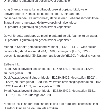
Dit product is glutenvrij en geschikt voor veganisten
Icing Sheets: Icing suiker (suiker, glucose siroop), sorbitol, water,
gehydrogeerde Palmpitolie, geleermiddel: Xanthaangom,
conserveermiddel: Kaliumsorbaat, stabilisatoren: Johannesbroodpitmeel,
Tragant gom, emulgator: Hydroxypropylmethylcellulose.
Dit product is glutenvrij en geschikt voor veganisten.
Ouwel Sheets: aardappelzetmeel, plantaardige olie(palmolie) en water.
Dit product is glutenvrij en geschikt voor veganisten.
Meringue Sheets: gemodificeerd zetmeel (E1422, E1412), witte suiker,
cacaoboter, stabilisatoren (E414, E460i), emulgator (E435, E322),
bevochtigingsmiddel (E422), aroma's, kleurstof (E170). Product is Kosher.
Eetbare Inkt:
Rood: Water, bevochtigingsmiddelen E1520, E422; kleurstof E122**,
zuurteregelaar E330.
Geel: Water, bevochtigingsmiddelen E1520, E422; kleurstoffen E102**,
E122**, zuurteregelaar E330. Blauw: Water, bevochtigingsmiddelen E1520,
E422; kleurstof E133, zuurteregelaar E330.
Zwart: Water, bevochtigingsmiddelen E1520, E422; kleurstoffen E151,
E110**, E102**, zuurteregelaar E330.
*eetbare inkt is anders van samenstelling dan reguliere, chemische inkt.
Hierdoor kunnen de kleuren iets afwijken.