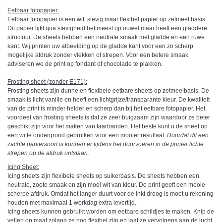
Eetbaar fotopapier:
Eetbaar fotopapier is een wit, stevig maar flexibel papier op zetmeel basis.
Dit papier lijkt qua stevigheid het meest op ouwel maar heeft een gladdere
structuur. De sheets hebben een neutrale smaak met gladde en een ruwe
kant. Wij printen uw afbeelding op de gladde kant voor een zo scherp
mogelijke afdruk zonder vlekken of strepen. Voor een betere smaak
adviseren we de print op fondant of chocolade te plakken.
Frosting sheet (zonder E171):
Frosting sheets zijn dunne en flexibele eetbare sheets op zetmeelbasis, De
smaak is licht vanille en heeft een lichtgrijze/transparante kleur. De kwaliteit
van de print is minder helder en scherp dan bij het eetbare fotopapier. Het
voordeel van frosting sheets is dat ze zeer buigzaam zijn waardoor ze beter
geschikt zijn voor het maken van taartranden. Het beste kunt u de sheet op
een witte ondergrond gebruiken voor een mooier resultaat.
Doordat dit een
zachte papiersoort is kunnen er tijdens het doorvoeren in de printer lichte
strepen op de afdruk ontstaan.
Icing Sheet
:
Icing sheets zijn flexibele sheets op suikerbasis. De sheets hebben een
neutrale, zoete smaak en zijn mooi wit van kleur. De print geeft een mooie
scherpe afdruk. Omdat het langer duurt voor de inkt droog is moet u rekening
houden met maximaal 1 werkdag extra levertijd.
Icing sheets kunnen gebruikt worden om eetbare schildjes te maken. Knip de
vellen op maat zolang ze nog flexibel zijn en laat ze vervolgens aan de lucht