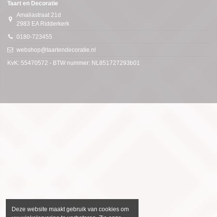
Taart en Decoratie
Amaliastraat 21d
2983 EA Ridderkerk
0180-723455
webshop@taartendecoratie.nl
KvK: 55470572 - BTW nummer: NL851727293b01
Deze website maakt gebruik van cookies om