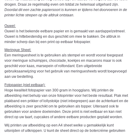
drogen. Draai ze regelmatig even om totdat ze helemaal uitgehard zijn.
Doordat dit een zachte papiersoort is kunnen er tijdens het doorvoeren in de
printer lichte strepen op de afdruk ontstaan.
Ouwel:
Ouwel is het bekende eetbare papier en is gemaakt van aardappelzetmeel.
Ouwel is hittebestendig en dus geschikt om mee te bakken. De afdruk in
minder scherp dan bij een print op eetbaar fotopapier.
Meringue Sheet:
Een meringuesheet is te gebruiken als stempel en wordt vooral toegepast
voor meringue schuimpjes, chocolade, koekjes en macarons maar is ook
geschikt voor kaas, marsepein of rolfondant. Een uitgebreide
gebruiksaanwijzing voor het gebruik van meringuesheets wordt toegevoegd
aan uw bestelling.
Fotopapier (niet eetbaar):
Hoge kwaliteit fotopapier van 300 gram in hoogglans. Wij printen de
afbeelding met behulp van onze fotoprinter voor het beste resultaat. Plak met
plakband een prikker of lollystokje (niet inbegrepen) aan de achterkant en de
afbeelding is zeer geschikt om te gebruiken als topper. Uiteraard ook te
gebruiken voor andere doeleinden. Deze print is niet eetbaar en kan niet
direct op uw taart, cupcakes of andere eetbare producten geplakt worden.
Wij printen uw afbeelding op een A4 sheet welke u gemakkelijk kunt
uitsnijden of uitknippen. U kunt de sheet direct op de botercréme gebruiken