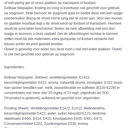
of met piping gel of crisco plakken op marsepein of fondant.
Eetbaar fotopapier, frosting en icing is eventueel ook geschikt voor gebruik
op slagroom. Strijk hiervoor de slagroom glad en bedek deze met een laagje
poedersuiker. Breng de sheet niet te lang van te voren aan. Voor een mooier
en gladder resultaat legt u de sheet eerst op fondant of marsepein. Hiermee
wordt de print beter beschermd. Smeer de hele afbeelding met een dun
laagje in alvorens u deze opplakt. Om de afbeeldingen rechtop te kunnen
zetten moet bij alle materialen extra gumpaste (of fondant versterkt met
tylose) achter de print geplakt worden.
Ouwel is gevoelig voor water dus deze kunt u niet met water plakken. Ouwel
is ook niet geschikt voor gebruik op slagroom.
Ingrediënten:
Eetbaar fotopapier: Zetmeel, verdikkingsmiddel: E1422,
bevochtigingsmiddel: E422, aroma, natuurlijk aroma, emulgator: E322 (soja).
Kan sporen bevatten van: melk, zwaveldioxide en sulfieten (E220-E228) in
concentraties van meer dan 10 mg/kg of 10 mg/l, uitgedrukt als SO2.
Dit product is glutenvrij, suikervrij en geschikt voor veganisten.
Frosting Sheets: Verdikkingsmiddel E1422, E1412; Maltodextrine,
bevochtigingsmiddel E422, water, suiker, kleurstof E170, dextrose,
stabilisator E460i, E414, E415; Emulgatoren E435, E491, E471;
Conserveermiddel E202, Zuurteregelaar E330, Aroma.