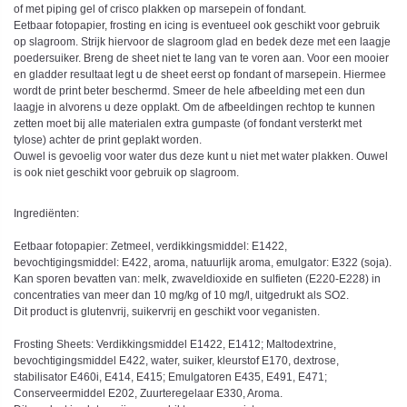
of met piping gel of crisco plakken op marsepein of fondant.
Eetbaar fotopapier, frosting en icing is eventueel ook geschikt voor gebruik
op slagroom. Strijk hiervoor de slagroom glad en bedek deze met een laagje
poedersuiker. Breng de sheet niet te lang van te voren aan. Voor een mooier
en gladder resultaat legt u de sheet eerst op fondant of marsepein. Hiermee
wordt de print beter beschermd. Smeer de hele afbeelding met een dun
laagje in alvorens u deze opplakt. Om de afbeeldingen rechtop te kunnen
zetten moet bij alle materialen extra gumpaste (of fondant versterkt met
tylose) achter de print geplakt worden.
Ouwel is gevoelig voor water dus deze kunt u niet met water plakken. Ouwel
is ook niet geschikt voor gebruik op slagroom.
Ingrediënten:
Eetbaar fotopapier: Zetmeel, verdikkingsmiddel: E1422,
bevochtigingsmiddel: E422, aroma, natuurlijk aroma, emulgator: E322 (soja).
Kan sporen bevatten van: melk, zwaveldioxide en sulfieten (E220-E228) in
concentraties van meer dan 10 mg/kg of 10 mg/l, uitgedrukt als SO2.
Dit product is glutenvrij, suikervrij en geschikt voor veganisten.
Frosting Sheets: Verdikkingsmiddel E1422, E1412; Maltodextrine,
bevochtigingsmiddel E422, water, suiker, kleurstof E170, dextrose,
stabilisator E460i, E414, E415; Emulgatoren E435, E491, E471;
Conserveermiddel E202, Zuurteregelaar E330, Aroma.