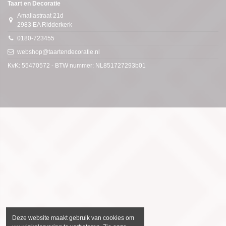
Taart en Decoratie
Amaliastraat 21d
2983 EA Ridderkerk
0180-723455
webshop@taartendecoratie.nl
KvK: 55470572 - BTW nummer: NL851727293b01
Deze website maakt gebruik van cookies om