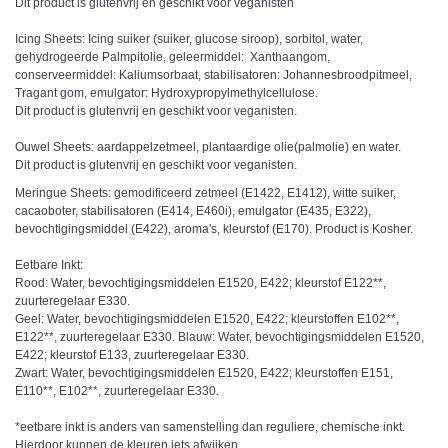
Dit product is glutenvrij en geschikt voor veganisten
Icing Sheets: Icing suiker (suiker, glucose siroop), sorbitol, water,
gehydrogeerde Palmpitolie, geleermiddel: Xanthaangom,
conserveermiddel: Kaliumsorbaat, stabilisatoren: Johannesbroodpitmeel,
Tragant gom, emulgator: Hydroxypropylmethylcellulose.
Dit product is glutenvrij en geschikt voor veganisten.
Ouwel Sheets: aardappelzetmeel, plantaardige olie(palmolie) en water.
Dit product is glutenvrij en geschikt voor veganisten.
Meringue Sheets: gemodificeerd zetmeel (E1422, E1412), witte suiker,
cacaoboter, stabilisatoren (E414, E460i), emulgator (E435, E322),
bevochtigingsmiddel (E422), aroma's, kleurstof (E170). Product is Kosher.
Eetbare Inkt:
Rood: Water, bevochtigingsmiddelen E1520, E422; kleurstof E122**,
zuurteregelaar E330.
Geel: Water, bevochtigingsmiddelen E1520, E422; kleurstoffen E102**,
E122**, zuurteregelaar E330. Blauw: Water, bevochtigingsmiddelen E1520,
E422; kleurstof E133, zuurteregelaar E330.
Zwart: Water, bevochtigingsmiddelen E1520, E422; kleurstoffen E151,
E110**, E102**, zuurteregelaar E330.
*eetbare inkt is anders van samenstelling dan reguliere, chemische inkt.
Hierdoor kunnen de kleuren iets afwijken.