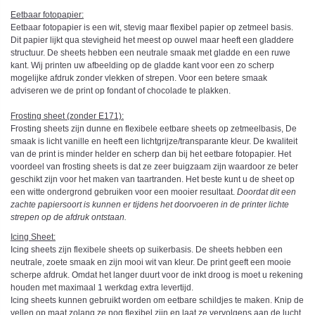
Eetbaar fotopapier:
Eetbaar fotopapier is een wit, stevig maar flexibel papier op zetmeel basis.
Dit papier lijkt qua stevigheid het meest op ouwel maar heeft een gladdere
structuur. De sheets hebben een neutrale smaak met gladde en een ruwe
kant. Wij printen uw afbeelding op de gladde kant voor een zo scherp
mogelijke afdruk zonder vlekken of strepen. Voor een betere smaak
adviseren we de print op fondant of chocolade te plakken.
Frosting sheet (zonder E171):
Frosting sheets zijn dunne en flexibele eetbare sheets op zetmeelbasis, De
smaak is licht vanille en heeft een lichtgrijze/transparante kleur. De kwaliteit
van de print is minder helder en scherp dan bij het eetbare fotopapier. Het
voordeel van frosting sheets is dat ze zeer buigzaam zijn waardoor ze beter
geschikt zijn voor het maken van taartranden. Het beste kunt u de sheet op
een witte ondergrond gebruiken voor een mooier resultaat.
Doordat dit een
zachte papiersoort is kunnen er tijdens het doorvoeren in de printer lichte
strepen op de afdruk ontstaan.
Icing Sheet
:
Icing sheets zijn flexibele sheets op suikerbasis. De sheets hebben een
neutrale, zoete smaak en zijn mooi wit van kleur. De print geeft een mooie
scherpe afdruk. Omdat het langer duurt voor de inkt droog is moet u rekening
houden met maximaal 1 werkdag extra levertijd.
Icing sheets kunnen gebruikt worden om eetbare schildjes te maken. Knip de
vellen op maat zolang ze nog flexibel zijn en laat ze vervolgens aan de lucht