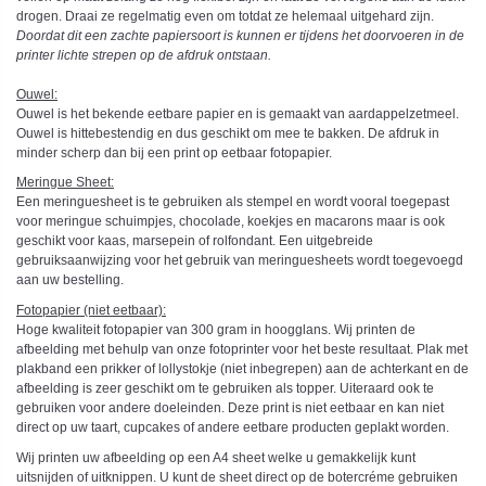
drogen. Draai ze regelmatig even om totdat ze helemaal uitgehard zijn.
Doordat dit een zachte papiersoort is kunnen er tijdens het doorvoeren in de
printer lichte strepen op de afdruk ontstaan.
Ouwel:
Ouwel is het bekende eetbare papier en is gemaakt van aardappelzetmeel.
Ouwel is hittebestendig en dus geschikt om mee te bakken. De afdruk in
minder scherp dan bij een print op eetbaar fotopapier.
Meringue Sheet:
Een meringuesheet is te gebruiken als stempel en wordt vooral toegepast
voor meringue schuimpjes, chocolade, koekjes en macarons maar is ook
geschikt voor kaas, marsepein of rolfondant. Een uitgebreide
gebruiksaanwijzing voor het gebruik van meringuesheets wordt toegevoegd
aan uw bestelling.
Fotopapier (niet eetbaar):
Hoge kwaliteit fotopapier van 300 gram in hoogglans. Wij printen de
afbeelding met behulp van onze fotoprinter voor het beste resultaat. Plak met
plakband een prikker of lollystokje (niet inbegrepen) aan de achterkant en de
afbeelding is zeer geschikt om te gebruiken als topper. Uiteraard ook te
gebruiken voor andere doeleinden. Deze print is niet eetbaar en kan niet
direct op uw taart, cupcakes of andere eetbare producten geplakt worden.
Wij printen uw afbeelding op een A4 sheet welke u gemakkelijk kunt
uitsnijden of uitknippen. U kunt de sheet direct op de botercréme gebruiken