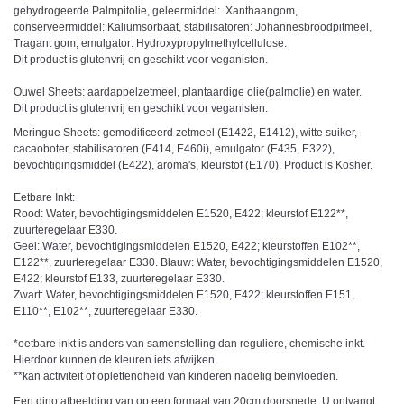
gehydrogeerde Palmpitolie, geleermiddel: Xanthaangom,
conserveermiddel: Kaliumsorbaat, stabilisatoren: Johannesbroodpitmeel,
Tragant gom, emulgator: Hydroxypropylmethylcellulose.
Dit product is glutenvrij en geschikt voor veganisten.
Ouwel Sheets: aardappelzetmeel, plantaardige olie(palmolie) en water.
Dit product is glutenvrij en geschikt voor veganisten.
Meringue Sheets: gemodificeerd zetmeel (E1422, E1412), witte suiker,
cacaoboter, stabilisatoren (E414, E460i), emulgator (E435, E322),
bevochtigingsmiddel (E422), aroma's, kleurstof (E170). Product is Kosher.
Eetbare Inkt:
Rood: Water, bevochtigingsmiddelen E1520, E422; kleurstof E122**,
zuurteregelaar E330.
Geel: Water, bevochtigingsmiddelen E1520, E422; kleurstoffen E102**,
E122**, zuurteregelaar E330. Blauw: Water, bevochtigingsmiddelen E1520,
E422; kleurstof E133, zuurteregelaar E330.
Zwart: Water, bevochtigingsmiddelen E1520, E422; kleurstoffen E151,
E110**, E102**, zuurteregelaar E330.
*eetbare inkt is anders van samenstelling dan reguliere, chemische inkt.
Hierdoor kunnen de kleuren iets afwijken.
**kan activiteit of oplettendheid van kinderen nadelig beïnvloeden.
Een dino afbeelding van op een formaat van 20cm doorsnede. U ontvangt