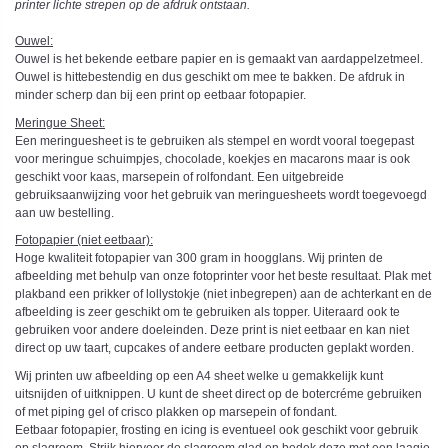
printer lichte strepen op de afdruk ontstaan.
Ouwel:
Ouwel is het bekende eetbare papier en is gemaakt van aardappelzetmeel.
Ouwel is hittebestendig en dus geschikt om mee te bakken. De afdruk in
minder scherp dan bij een print op eetbaar fotopapier.
Meringue Sheet:
Een meringuesheet is te gebruiken als stempel en wordt vooral toegepast
voor meringue schuimpjes, chocolade, koekjes en macarons maar is ook
geschikt voor kaas, marsepein of rolfondant. Een uitgebreide
gebruiksaanwijzing voor het gebruik van meringuesheets wordt toegevoegd
aan uw bestelling.
Fotopapier (niet eetbaar):
Hoge kwaliteit fotopapier van 300 gram in hoogglans. Wij printen de
afbeelding met behulp van onze fotoprinter voor het beste resultaat. Plak met
plakband een prikker of lollystokje (niet inbegrepen) aan de achterkant en de
afbeelding is zeer geschikt om te gebruiken als topper. Uiteraard ook te
gebruiken voor andere doeleinden. Deze print is niet eetbaar en kan niet
direct op uw taart, cupcakes of andere eetbare producten geplakt worden.
Wij printen uw afbeelding op een A4 sheet welke u gemakkelijk kunt
uitsnijden of uitknippen. U kunt de sheet direct op de botercréme gebruiken
of met piping gel of crisco plakken op marsepein of fondant.
Eetbaar fotopapier, frosting en icing is eventueel ook geschikt voor gebruik