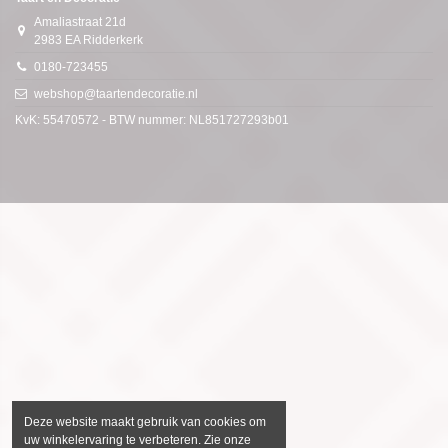
Amaliastraat 21d
2983 EA Ridderkerk
0180-723455
webshop@taartendecoratie.nl
KvK: 55470572 - BTW nummer: NL851727293b01
Deze website maakt gebruik van cookies om
uw winkelervaring te verbeteren. Zie onze