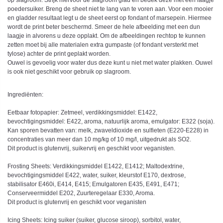
op slagroom. Strijk hiervoor de slagroom glad en bedek deze met een laagje
poedersuiker. Breng de sheet niet te lang van te voren aan. Voor een mooier
en gladder resultaat legt u de sheet eerst op fondant of marsepein. Hiermee
wordt de print beter beschermd. Smeer de hele afbeelding met een dun
laagje in alvorens u deze opplakt. Om de afbeeldingen rechtop te kunnen
zetten moet bij alle materialen extra gumpaste (of fondant versterkt met
tylose) achter de print geplakt worden.
Ouwel is gevoelig voor water dus deze kunt u niet met water plakken. Ouwel
is ook niet geschikt voor gebruik op slagroom.
Ingrediënten:
Eetbaar fotopapier: Zetmeel, verdikkingsmiddel: E1422,
bevochtigingsmiddel: E422, aroma, natuurlijk aroma, emulgator: E322 (soja).
Kan sporen bevatten van: melk, zwaveldioxide en sulfieten (E220-E228) in
concentraties van meer dan 10 mg/kg of 10 mg/l, uitgedrukt als SO2.
Dit product is glutenvrij, suikervrij en geschikt voor veganisten.
Frosting Sheets: Verdikkingsmiddel E1422, E1412; Maltodextrine,
bevochtigingsmiddel E422, water, suiker, kleurstof E170, dextrose,
stabilisator E460i, E414, E415; Emulgatoren E435, E491, E471;
Conserveermiddel E202, Zuurteregelaar E330, Aroma.
Dit product is glutenvrij en geschikt voor veganisten
Icing Sheets: Icing suiker (suiker, glucose siroop), sorbitol, water,