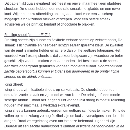
Dit papier lijkt qua stevigheid het meest op ouwel maar heeft een gladdere
structuur. De sheets hebben een neutrale smaak met gladde en een ruwe
kant. Wij printen uw afbeelding op de gladde kant voor een zo scherp
mogelijke afdruk zonder vlekken of strepen. Voor een betere smaak
adviseren we de print op fondant of chocolade te plakken.
Frosting sheet (zonder E171):
Frosting sheets zijn dunne en flexibele eetbare sheets op zetmeelbasis, De
smaak is licht vanille en heeft een lichtgrijze/transparante kleur. De kwaliteit
van de print is minder helder en scherp dan bij het eetbare fotopapier. Het
voordeel van frosting sheets is dat ze zeer buigzaam zijn waardoor ze beter
geschikt zijn voor het maken van taartranden. Het beste kunt u de sheet op
een witte ondergrond gebruiken voor een mooier resultaat.
Doordat dit een
zachte papiersoort is kunnen er tijdens het doorvoeren in de printer lichte
strepen op de afdruk ontstaan.
Icing Sheet
:
Icing sheets zijn flexibele sheets op suikerbasis. De sheets hebben een
neutrale, zoete smaak en zijn mooi wit van kleur. De print geeft een mooie
scherpe afdruk. Omdat het langer duurt voor de inkt droog is moet u rekening
houden met maximaal 1 werkdag extra levertijd.
Icing sheets kunnen gebruikt worden om eetbare schildjes te maken. Knip de
vellen op maat zolang ze nog flexibel zijn en laat ze vervolgens aan de lucht
drogen. Draai ze regelmatig even om totdat ze helemaal uitgehard zijn.
Doordat dit een zachte papiersoort is kunnen er tijdens het doorvoeren in de