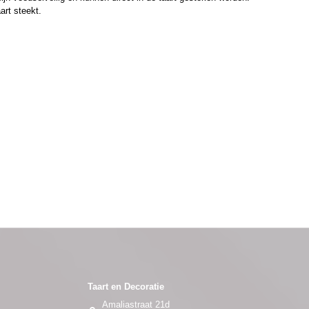
art steekt.
Taart en Decoratie
Amaliastraat 21d