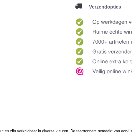
Verzendopties
 en zijn verkrijgbaar in diverse kleuren. De taarttoppers gemaakt van acryl z