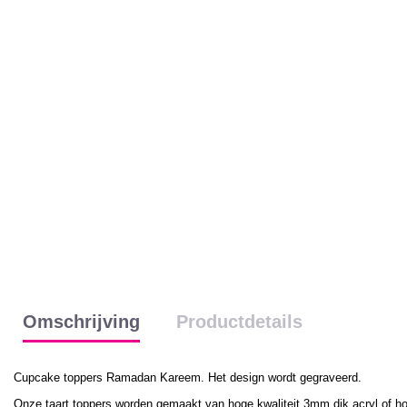
Omschrijving
Productdetails
Cupcake toppers Ramadan Kareem. Het design wordt gegraveerd.
Onze taart toppers worden gemaakt van hoge kwaliteit 3mm dik acryl of hout