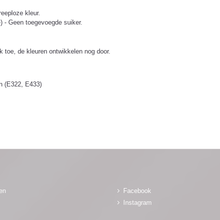
reeploze kleur.
ose) - Geen toegevoegde suiker.
k toe, de kleuren ontwikkelen nog door.
en (E322, E433)
gen
Facebook
Instagram