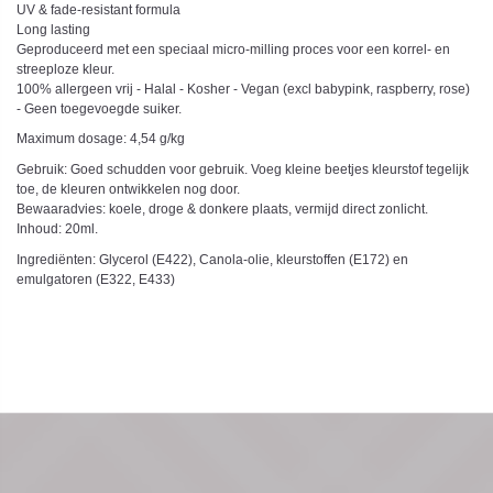
UV & fade-resistant formula
Long lasting
Geproduceerd met een speciaal micro-milling proces voor een korrel- en
streeploze kleur.
100% allergeen vrij - Halal - Kosher - Vegan (excl babypink, raspberry, rose)
- Geen toegevoegde suiker.
Maximum dosage: 4,54 g/kg
Gebruik: Goed schudden voor gebruik. Voeg kleine beetjes kleurstof tegelijk
toe, de kleuren ontwikkelen nog door.
Bewaaradvies: koele, droge & donkere plaats, vermijd direct zonlicht.
Inhoud: 20ml.
Ingrediënten: Glycerol (E422), Canola-olie, kleurstoffen (E172) en
emulgatoren (E322, E433)