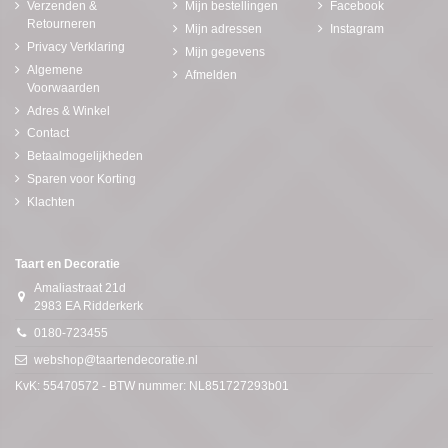
Verzenden &
Mijn bestellingen
Facebook
Retourneren
Mijn adressen
Instagram
Privacy Verklaring
Mijn gegevens
Algemene
Afmelden
Voorwaarden
Adres & Winkel
Contact
Betaalmogelijkheden
Sparen voor Korting
Klachten
Taart en Decoratie
Amaliastraat 21d
2983 EA Ridderkerk
0180-723455
webshop@taartendecoratie.nl
KvK: 55470572 - BTW nummer: NL851727293b01