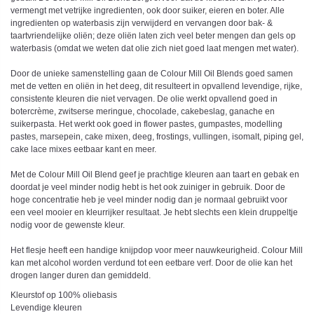
vermengt met vetrijke ingredienten, ook door suiker, eieren en boter. Alle
ingredienten op waterbasis zijn verwijderd en vervangen door bak- &
taartvriendelijke oliën; deze oliën laten zich veel beter mengen dan gels op
waterbasis (omdat we weten dat olie zich niet goed laat mengen met water).
Door de unieke samenstelling gaan de Colour Mill Oil Blends goed samen
met de vetten en oliën in het deeg, dit resulteert in opvallend levendige, rijke,
consistente kleuren die niet vervagen. De olie werkt opvallend goed in
botercrème, zwitserse meringue, chocolade, cakebeslag, ganache en
suikerpasta. Het werkt ook goed in flower pastes, gumpastes, modelling
pastes, marsepein, cake mixen, deeg, frostings, vullingen, isomalt, piping gel,
cake lace mixes eetbaar kant en meer.
Met de Colour Mill Oil Blend geef je prachtige kleuren aan taart en gebak en
doordat je veel minder nodig hebt is het ook zuiniger in gebruik. Door de
hoge concentratie heb je veel minder nodig dan je normaal gebruikt voor
een veel mooier en kleurrijker resultaat. Je hebt slechts een klein druppeltje
nodig voor de gewenste kleur.
Het flesje heeft een handige knijpdop voor meer nauwkeurigheid. Colour Mill
kan met alcohol worden verdund tot een eetbare verf. Door de olie kan het
drogen langer duren dan gemiddeld.
Kleurstof op 100% oliebasis
Levendige kleuren