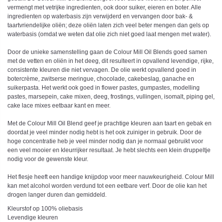
vermengt met vetrijke ingredienten, ook door suiker, eieren en boter. Alle
ingredienten op waterbasis zijn verwijderd en vervangen door bak- &
taartvriendelijke oliën; deze oliën laten zich veel beter mengen dan gels op
waterbasis (omdat we weten dat olie zich niet goed laat mengen met water).
Door de unieke samenstelling gaan de Colour Mill Oil Blends goed samen
met de vetten en oliën in het deeg, dit resulteert in opvallend levendige, rijke,
consistente kleuren die niet vervagen. De olie werkt opvallend goed in
botercrème, zwitserse meringue, chocolade, cakebeslag, ganache en
suikerpasta. Het werkt ook goed in flower pastes, gumpastes, modelling
pastes, marsepein, cake mixen, deeg, frostings, vullingen, isomalt, piping gel,
cake lace mixes eetbaar kant en meer.
Met de Colour Mill Oil Blend geef je prachtige kleuren aan taart en gebak en
doordat je veel minder nodig hebt is het ook zuiniger in gebruik. Door de
hoge concentratie heb je veel minder nodig dan je normaal gebruikt voor
een veel mooier en kleurrijker resultaat. Je hebt slechts een klein druppeltje
nodig voor de gewenste kleur.
Het flesje heeft een handige knijpdop voor meer nauwkeurigheid. Colour Mill
kan met alcohol worden verdund tot een eetbare verf. Door de olie kan het
drogen langer duren dan gemiddeld.
Kleurstof op 100% oliebasis
Levendige kleuren