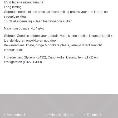
UV & fade-resistant formula
Long lasting
Geproduceerd met een speciaal micro-milling proces voor een korrel- en
streeploze kleur.
100% allergeen vrij - Geen toegevoegde suiker.
Maximum dosage: 4,54 g/kg
Gebruik: Goed schudden voor gebruik. Voeg kleine beetjes kleurstof tegelijk
toe, de kleuren ontwikkelen nog door.
Bewaaradvies: koele, droge & donkere plaats, vermijd direct zonlicht.
Inhoud: 20ml.
Ingrediënten: Glycerol (E422), Canola-olie, kleurstoffen (E172) en
emulgatoren (E322, E433)
Verzenden &
Mijn bestellingen
Facebook