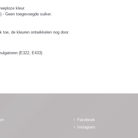
reeploze kleur.
ose) - Geen toegevoegde suiker.
k toe, de kleuren ontwikkelen nog door.
emulgatoren (E322, E433)
gen
Facebook
Instagram