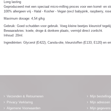
Long lasting
Geproduceerd met een speciaal micro-milling proces voor een korrel- en st
100% allergeen vrij - Halal - Kosher - Vegan (excl babypink, raspberry, r
Maximum dosage: 4,54 g/kg
Gebruik: Goed schudden voor gebruik. Voeg kleine beetjes kleurstof tegelij
Bewaaradvies: koele, droge & donkere plaats, vermijd direct zonlicht.
Inhoud: 20ml.
Ingrediënten: Glycerol (E422), Canola-olie, kleurstoffen (E133, E120) en 
Verzenden & Retourneren
Mijn bestellin
Privacy Verklaring
Mijn adressen
Algemene Voorwaarden
Mijn gegevens